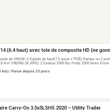
4 (6.4 haut) avec tole de composite HD (ne gond
 trailer cargo fermer (frame peinturé ou galvan
pieds de VNOSE..6.4 pieds de haut(7.3 aussi +795$)..Rampe ou 2 por
4 et 3/8(PAS DE RIPE)..2 Essieux 3500 lbs..Poids 2000 livres..Porte 
OIN CADENAS)..Lumière LED ou DEL(EXTÉRIEUR ET INTÉRIEUR)..La tô
(5 km) | Parue depuis 23 jours
 épais(NE
aire Carry-On 3.5x5LSHS 2020 – Utility Trailer