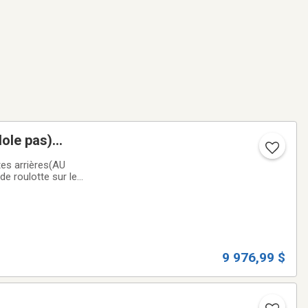
ole pas)
isé +$$$)
tes arrières(AU
de roulotte sur le
le extérieure est
9 976,99 $