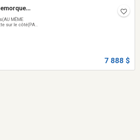
 remorque
ères(AU MÊME
tte sur le côté(PAS
pdatée à 3 fois
7 888 $