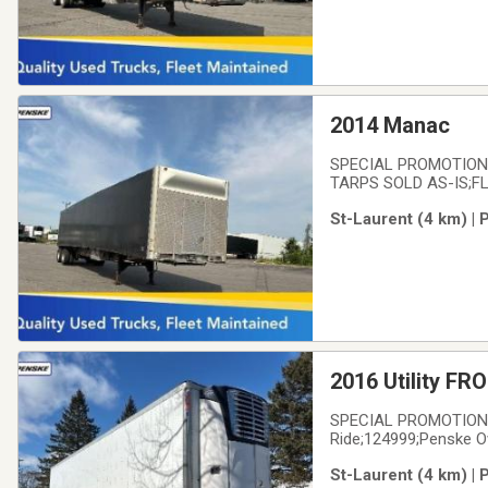
2014 Manac
SPECIAL PROMOTION -
TARPS SOLD AS-IS;FLA
from the leader in the
St-Laurent (4 km) | 
maintained. We offer 
2016 Utility FR
SPECIAL PROMOTION - 
Ride;124999;Penske Ow
have the reputation of
St-Laurent (4 km) | 
warranties; maintenan