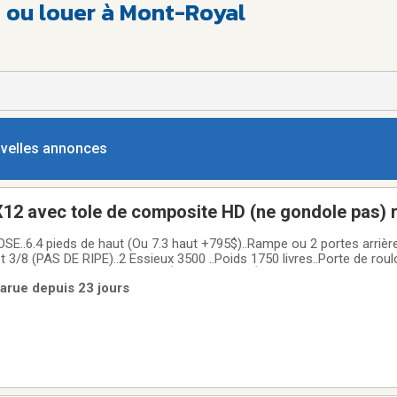
 ou louer à Mont-Royal
ouvelles annonces
12 avec tole de composite HD (ne gondole pas)
cargo fermer (frame peinturé ou galvanisé +$$$)
OSE..6.4 pieds de haut (Ou 7.3 haut +795$)..Rampe ou 2 portes arri
3/8 (PAS DE RIPE)..2 Essieux 3500 ..Poids 1750 livres..Porte de roulo
..Lumière LED ou DEL (EXTÉRIEUR ET INTÉRIEUR)..La tôle extérieur
arue depuis 23 jours
BALOUNE PAS AU