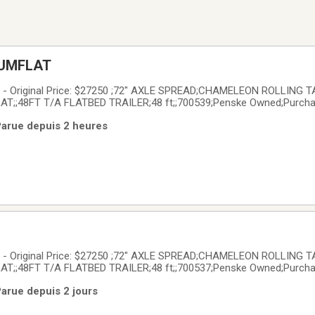
LUMFLAT
 Original Price: $27250 ;72" AXLE SPREAD;CHAMELEON ROLLING 
T;;48FT T/A FLATBED TRAILER;48 ft;;700539;Penske Owned;Purchas
 leasing industry. Penske vehicles have the reputation of quality and 
 Parue depuis 2 heures
competitive financing; extended
 Original Price: $27250 ;72" AXLE SPREAD;CHAMELEON ROLLING 
T;;48FT T/A FLATBED TRAILER;48 ft;;700537;Penske Owned;Purchas
 leasing industry. Penske vehicles have the reputation of quality and 
Parue depuis 2 jours
competitive financing; extended