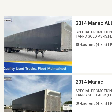
2014 Manac A
SPECIAL PROMOTION -
TARPS SOLD AS-IS;FLA
from the leader in the
St-Laurent (4 km) |
maintained. We offer 
2014 Manac
SPECIAL PROMOTION -
TARPS SOLD AS-IS;FLA
from the leader in the
St-Laurent (4 km) | 
maintained. We offer 