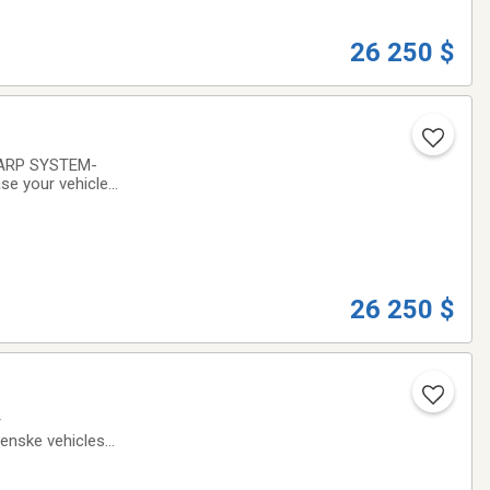
26 250 $
TARP SYSTEM-
e your vehicle
being well-
26 250 $
r
Penske vehicles
extended