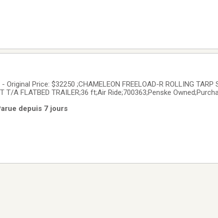
- Original Price: $32250 ;CHAMELEON FREELOAD-R ROLLING TARP
T T/A FLATBED TRAILER;36 ft;Air Ride;700363;Penske Owned;Purcha
 leasing industry. Penske vehicles have the reputation of quality and 
Parue depuis 7 jours
competitive financing; extended