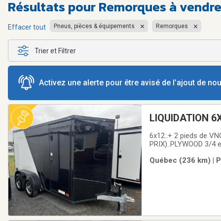
Résultats pour
Remorques à vendre
Pneus, pièces & équipements
Remorques
Effacer tout
Trier et Filtrer
Activez une alerte pour être avisé de l’ajout de n
LIQUIDATION 6X
fermée trailer 
6x12..+ 2 pieds de VN
PRIX)..PLYWOOD 3/4 et 
(PAS BESOIN CADENAS)
Québec (236 km) | P
fois plus épais (NE 