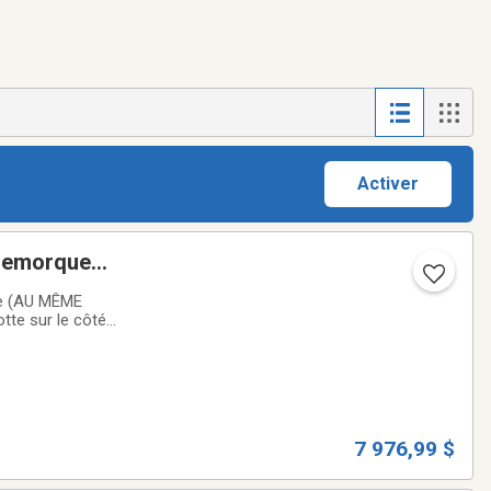
Activer
 remorque
ère (AU MÊME
tte sur le côté
e est updatée à 3
7 976,99 $