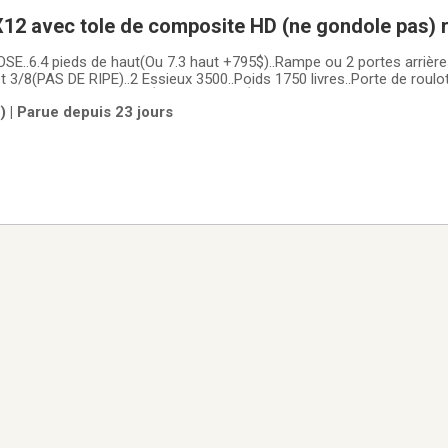
12 avec tole de composite HD (ne gondole pas)
cargo fermer (frame peinturé ou galvanisé +977$)
OSE..6.4 pieds de haut(Ou 7.3 haut +795$)..Rampe ou 2 portes arri
 3/8(PAS DE RIPE)..2 Essieux 3500..Poids 1750 livres..Porte de roulo
ière LED ou DEL(EXTÉRIEUR ET INTÉRIEUR)..La tôle extérieure est u
m) | Parue depuis 23 jours
NE PAS AU SOLEIL ET