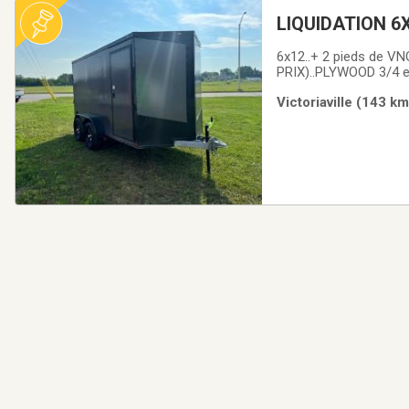
LIQUIDATION 6X
fermée trailer 
6x12..+ 2 pieds de VN
PRIX)..PLYWOOD 3/4 et
BESOIN CADENAS)..Lum
Victoriaville (143 k
plus épais(NE BALOU