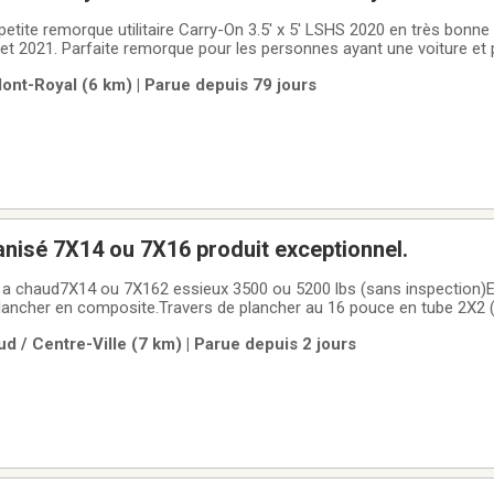
petite remorque utilitaire Carry-On 3.5' x 5' LSHS 2020 en très bonne
llet 2021. Parfaite remorque pour les personnes ayant une voiture et
, légère et facile à tirer, parfaite pour transporter des outils, équ
ont-Royal (6 km) | Parue depuis 79 jours
 matériaux ou
nisé 7X14 ou 7X16 produit exceptionnel.
0 lbs (sans inspection)Essieux et frein
lancher en composite.Travers de plancher au 16 pouce en tube 2X2 (le
a dégradation des tôles d’aluminiumMur en une seule pièce (pas de vis,
d / Centre-Ville (7 km) | Parue depuis 2 jours
t en