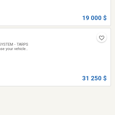
19 000 $
 SYSTEM - TARPS
se your vehicle
being well-
31 250 $