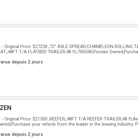
 Original Price: $27250 ;72" AXLE SPREAD;CHAMELEON ROLLING 
T;;48FT T/A FLATBED TRAILER;48 ft;;700540;Penske Owned;Purchas
 leasing industry. Penske vehicles have the reputation of quality and 
Parue depuis 2 jours
competitive financing; extended
OZEN
Original Price: $21500 ;REEFER;;48FT T/A REEFER TRAILER;48 ft;Ai
ned;Purchase your vehicle from the leader in the leasing industry. 
 quality and being well-maintained. We offer competitive financing; 
Parue depuis 2 jours
ce history reports and vehicle