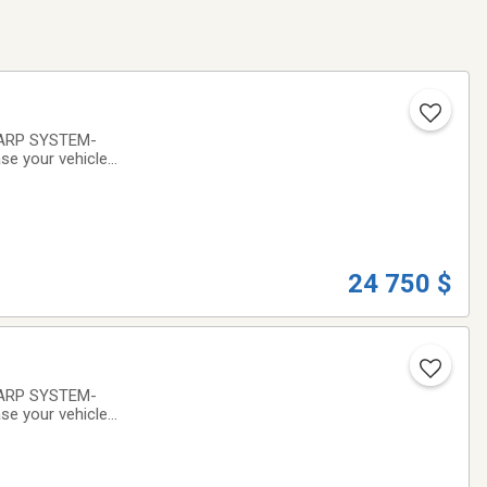
TARP SYSTEM-
e your vehicle
being well-
24 750 $
TARP SYSTEM-
e your vehicle
being well-