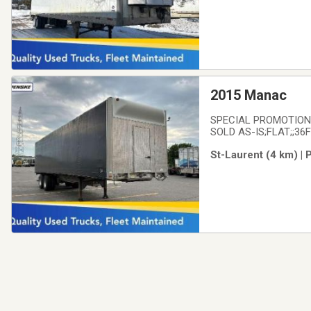
2015 Manac
SPECIAL PROMOTION 
SOLD AS-IS;FLAT;;36F
from the leader in the
St-Laurent (4 km) | 
maintained. We offer 