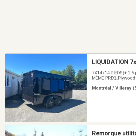
LIQUIDATION 7x1
remorque fermée
7X14 (14 PIEDS)+ 2.5 
mags
MÊME PRIX)..Plywood 3/
côté 32 Pces(PAS BES
Montréal / Villeray 
updatée à 3 fois plus
Remorque utilit