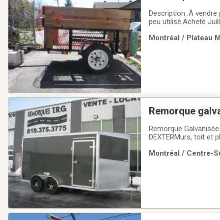
Description :À vendre 
peu utilisé.Acheté Jui
d'entreposage.Compacte
Montréal / Plateau M
jardinage, autres
Remorque galva
Remorque Galvanisée a chaud7X14 ou 7X162 essieux 3500 ou 520
DEXTERMurs, toit et p
marché)A l’épreuve de la rouille.Fini l
Montréal / Centre-Su
pas de joint)Mur et toi