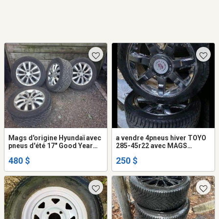
Mags d'origine Hyundaï avec
a vendre 4pneus hiver TOYO
pneus d'été 17" Good Year
285-45r22 avec MAGS
235/55ZR17
Cadillac Escalade
480 $
250 $