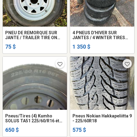
PNEU DE REMORQUE SUR
4 PNEUS D'HIVER SUR
JANTE / TRAILER TIRE ON
JANTES / 4 WINTER TIRES
RIM
ON RIMS
75 $
1 350 $
Pneus/Tires (4) Kumho
Pneus Nokian Hakkapeliitta 9
SOLUS TA51 225/60/R16 état
- 225/60R18
neuf ÉTÉ + jantes/rims (4)
650 $
575 $