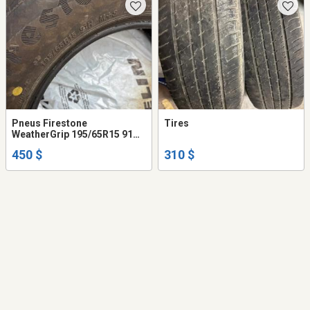
Pneus Firestone
Tires
WeatherGrip 195/65R15 91H
M+S – 4 saison seems
450 $
310 $