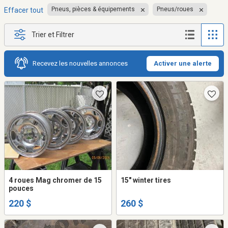
Pneus, pièces & équipements
Pneus/roues
Effacer tout
Trier et Filtrer
Recevez les nouvelles annonces
Activer une alerte
4 roues Mag chromer de 15
15" winter tires
pouces
220 $
260 $