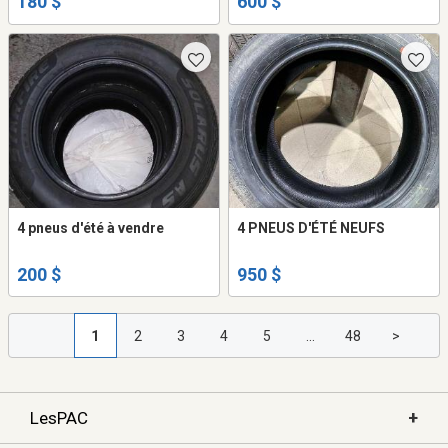
180 $
600 $
sécurité
4 pneus d'été à vendre
4 PNEUS D'ÉTÉ NEUFS
200 $
950 $
1
2
3
4
5
...
48
>
+
LesPAC