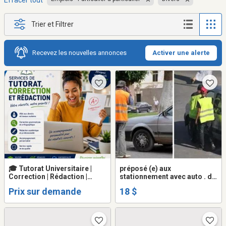
Effacer tout
Trier et Filtrer
Recevez les nouvelles annonces
Activer une alerte
🎓 Tutorat Universitaire |
préposé (e) aux
Correction | Rédaction |
stationnement avec auto . de
TÉLUQ | Cégep à distance |
nuit $18H payer chaque
Prix sur demande
18 $
15+ ans d'expérience
semaine