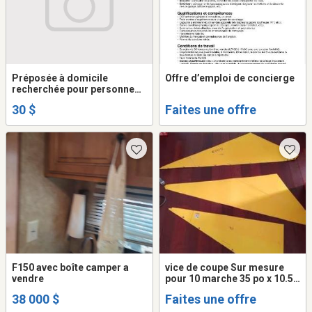
Préposée à domicile
Offre d’emploi de concierge
recherchée pour personne
tétraplégique
30 $
Faites une offre
F150 avec boîte camper a
vice de coupe Sur mesure
vendre
pour 10 marche 35 po x 10.5
Po + 3 marche triangle
38 000 $
Faites une offre
irregulier