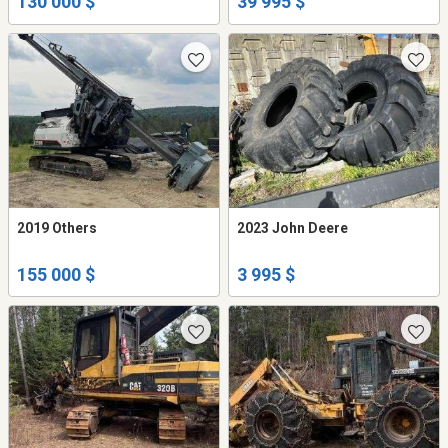
130 000 $
39 995 $
2019 Others
2023 John Deere
155 000 $
3 995 $