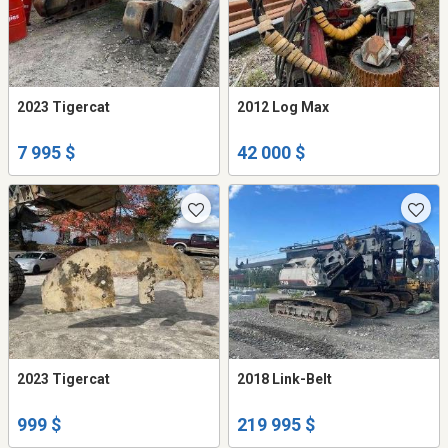
2023 Tigercat
2012 Log Max
7 995 $
42 000 $
2023 Tigercat
2018 Link-Belt
999 $
219 995 $