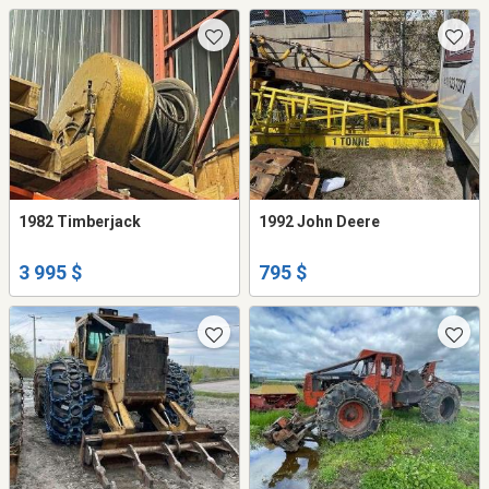
1982 Timberjack
1992 John Deere
3 995 $
795 $