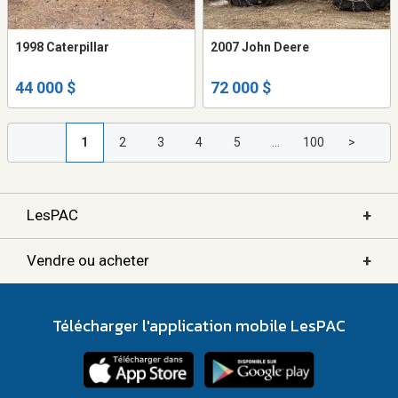
1998 Caterpillar
2007 John Deere
44 000 $
72 000 $
1
2
3
4
5
...
100
>
+
LesPAC
+
Vendre ou acheter
Télécharger l'application mobile LesPAC