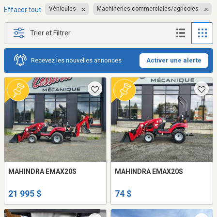
Véhicules
Machineries commerciales/agricoles
Effacer tout
Trier et Filtrer
Recevez les nouvelles annonces
Activer une alerte
MAHINDRA EMAX20S
MAHINDRA EMAX20S
21 995 $
74 $