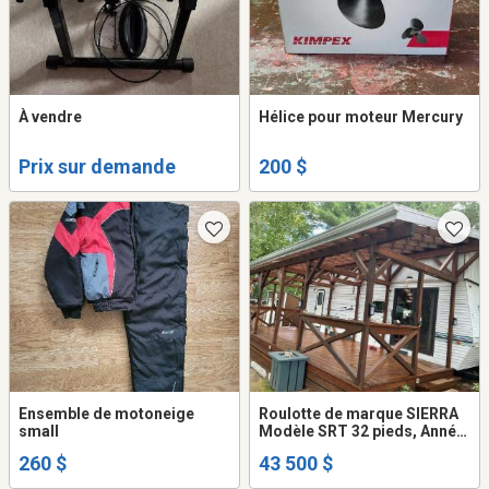
À vendre
Hélice pour moteur Mercury
Prix sur demande
200 $
Ensemble de motoneige
Roulotte de marque SIERRA
small
Modèle SRT 32 pieds, Année
2000 , juste un propriétaire et
260 $
43 500 $
acheté flambant neuve