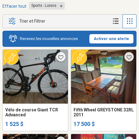
Sports - Loisirs
Effacer tout
Trier et Filtrer
Recevez les nouvelles annonces
Activer une alerte
Vélo de course Giant TCR
Fifth Wheel GREYSTONE 32RL
Advanced
2011
1 525 $
17 500 $