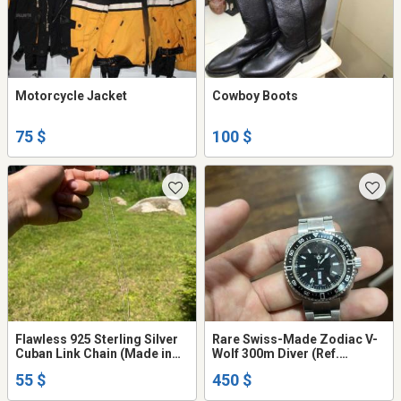
Motorcycle Jacket
Cowboy Boots
75 $
100 $
Flawless 925 Sterling Silver
Rare Swiss-Made Zodiac V-
Cuban Link Chain (Made in
Wolf 300m Diver (Ref.
Italy) – 6.92g
ZO2300) – Working Perfectly
55 $
450 $