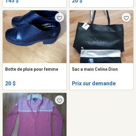
145 $
20 $
SÉNATEURS D’OTTAWA
Botte de pluie pour femme
Sac a main Celine Dion
20 $
Prix sur demande