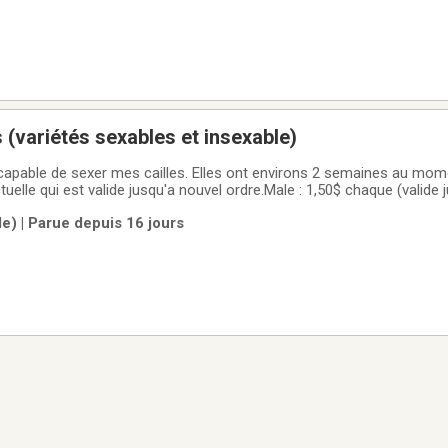
s (variétés sexables et insexable)
pable de sexer mes cailles. Elles ont environs 2 semaines au mome
actuelle qui est valide jusqu'a nouvel ordre.Male : 1,50$ chaque (valide j
 la date butoir)Insexable : 3$ chaque Femelle : 6$ chaqueCommande
le) | Parue depuis 16 jours
es a