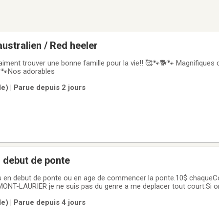
australien / Red heeler
raiment trouver une bonne famille pour la vie!! 🥰🐾🐕🐾 Magnifiques 
! 🐾Nos adorables
le) | Parue depuis 2 jours
s debut de ponte
les en debut de ponte ou en age de commencer la ponte.10$ chaqueC
.MONT-LAURIER je ne suis pas du genre a me deplacer tout court.Si o
taux, j'en ai aussi, voir mes autres postes.
le) | Parue depuis 4 jours