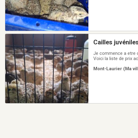
Cailles juvénile
Je commence a etre ca
Voici la liste de prix 
seulement, le 28 est
Mont-Laurier (Ma vil
individus pour les mal