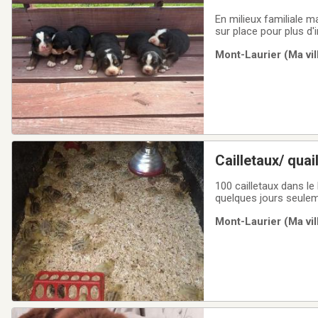
En milieux familiale m
sur place pour plus d'i
août.Pour plus d’inf
Mont-Laurier (Ma vil
Cailletaux/ quai
100 cailletaux dans le
quelques jours seuleme
1,50$ chaquePharaon 
Mont-Laurier (Ma vil
cailles d'Alex MONT-