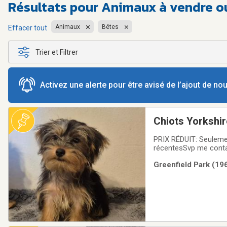
Résultats pour
Animaux à vendre o
Animaux
Bêtes
Effacer tout
Trier et Filtrer
Activez une alerte pour être avisé de l’ajout de n
Chiots Yorkshir
PRIX RÉDUIT: Seulemen
récentesSvp me contac
Vermifuges✅ Examen v
Greenfield Park (196
personnaliséNos chio