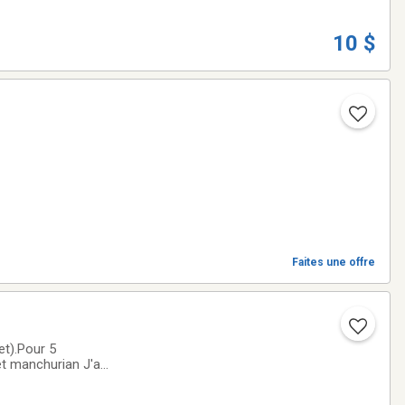
10 $
Faites une offre
et).Pour 5
et manchurian J'ai
tié femelle