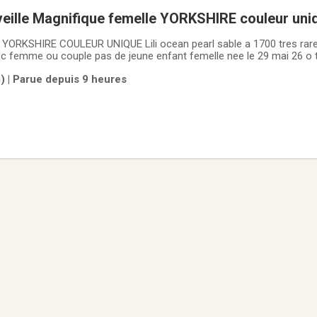
4.8lbs / papa noir kb
 | Parue depuis 9 heures