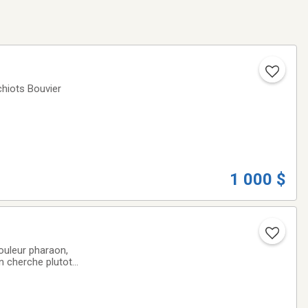
chiots Bouvier
1 000 $
ouleur pharaon,
n cherche plutot