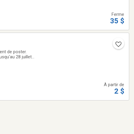
Ferme
35 $
nt de poster.
usqu'au 28 juillet
 minimum de 15
À partir de
2 $