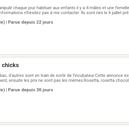
anipulé chaque jour habituer aux enfants il y a 4 mâles et une femell
nformations n'hésitez pas à me contacter. Ils sont nés le 6 juillet prêt
ormations 819-616-1127
le) | Parue depuis 22 jours
l chicks
 bac, d'autres sont en train de sortir de l'incubateur.Cette annonce es
nt, ensuite les prix ne sont pas les mêmes.Rosetta, rosetta chocolat
:2$ chaqueItalian/manchurian avec possible dilution:3$ chaquePage
le) | Parue depuis 30 jours
LAURIER