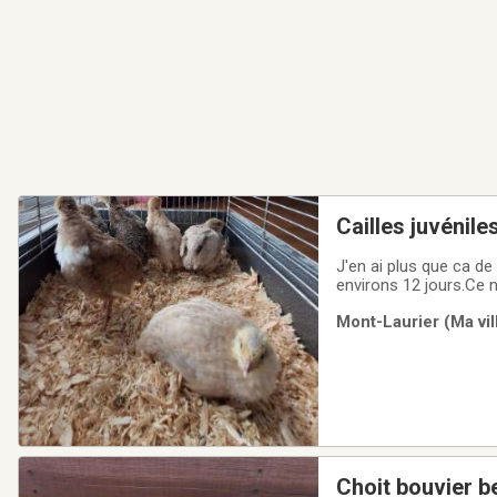
Cailles juvénile
J'en ai plus que ca de 
environs 12 jours.Ce 
des coloris qui s'éloig
Mont-Laurier (Ma vil
fawn avec dilution
Choit bouvier b