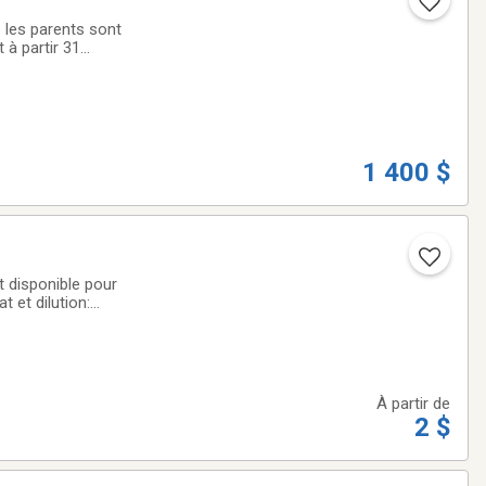
e les parents sont
 à partir 31
1 400 $
t disponible pour
 et dilution:
 facebook; Les
À partir de
2 $