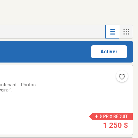
Activer
aintenant - Photos
accin✅
dou
PRIX RÉDUIT
1 250 $