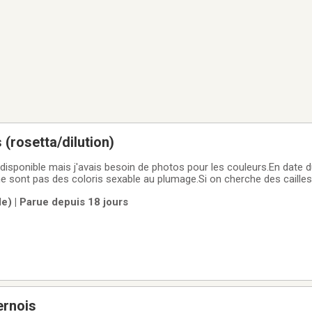
s (rosetta/dilution)
disponible mais j'avais besoin de photos pour les couleurs.En date du 1
ne sont pas des coloris sexable au plumage.Si on cherche des caille
nent du pharaon, j'ai ce qu'il vous faut.-rosetta (avec ou sans dilution
le) | Parue depuis 18 jours
ernois