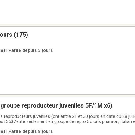
jours (175)
le) | Parue depuis 5 jours
s (groupe reproducteur juveniles 5F/1M x6)
s reproducteurs juveniles (ont entre 21 et 30 jours en date du 28 juill
'est 35$Vente seulement en groupe de repro.Coloris pharaon, italian 
coloris insexables par le plumage. Donc la moitié est male l'autre moi
le) | Parue depuis 8 jours