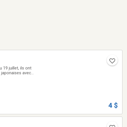
9 juillet, ils ont
s japonaises avec
/blanc partiel)-
4 $