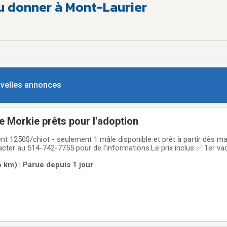
u donner à Mont-Laurier
ouvelles annonces
e Morkie prêts pour l'adoption
t 1250$/chiot - seulement 1 mâle disponible et prêt à partir dès m
ter au 514-742-7755 pour de l'informations.Le prix inclus:✅ 1er v
étérinaire complet✅ Carnet de santé✅ Kit de départ inclus✅ Dou
 km) | Parue depuis 1 jour
ts sont élevés dans un environnement