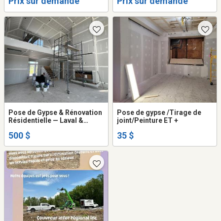
Prix sur demande
Prix sur demande
Pose de Gypse & Rénovation
Pose de gypse /Tirage de
Résidentielle — Laval &
joint/Peinture ET +
Montréal | Over Under
500 $
35 $
Developments