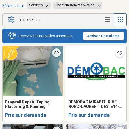
Services
Construction/rénovation
Effacer tout
Trier et Filtrer
Recevez les nouvelles annonces
Activer une alerte
Draywall Repair, Taping,
DÉMOBAC MIRABEL-RIVE-
Plastering & Painting
NORD-LAURENTIDES: 514-
918-0090 LOCATION DE
Prix sur demande
Prix sur demande
CONTENEURS À DÉCHETS
MEILLEUR PRIX !!!!
CONTAINER / BIN / RENTAL