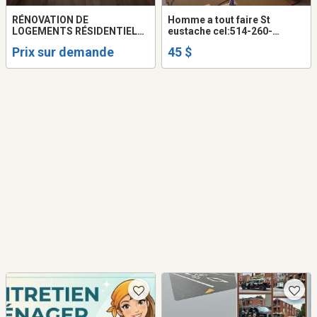
RÉNOVATION DE
Homme a tout faire St
LOGEMENTS RÉSIDENTIELS
eustache cel:514-260-
(30 ANS D'EXPÉRIENCE )
1951ou texter
Prix sur demande
45 $
PLANCHER FLOTTANT,
moi(Danny).Prix a l heure ou
MENUISERIE , PEINTURE,
a contrat.Je fais tout
ETC. RBQ:8309-7493-47
interieur et exterieur de votre
maison.