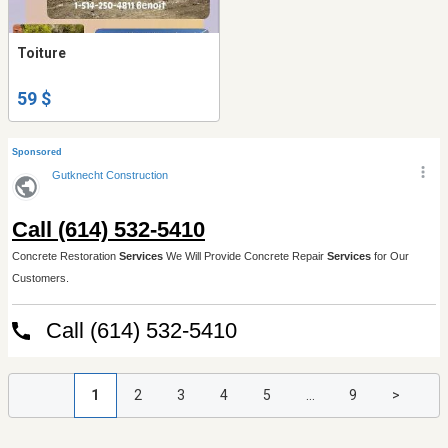
Toiture
59 $
1
2
3
4
5
...
9
>