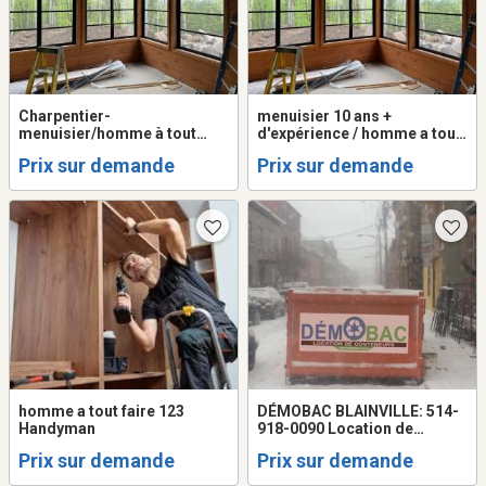
Charpentier-
menuisier 10 ans +
menuisier/homme à tout
d'expérience / homme a tout
faire!
faire
Prix sur demande
Prix sur demande
homme a tout faire 123
DÉMOBAC BLAINVILLE: 514-
Handyman
918-0090 Location de
conteneur MEILLEUR PRIX !!!
Prix sur demande
Prix sur demande
conteneurs