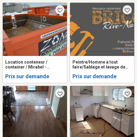
Location conteneur /
Peintre/Homme à tout
container / Mirabel -
faire/Sablage et lavage de
Terrebonne - Saint-Jérôme -
patio/Rénovation/Teinture
Prix sur demande
Prix sur demande
Laval - Montréal - Blainville
patio/