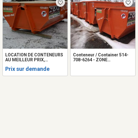
LOCATION DE CONTENEURS
Conteneur / Container 514-
AU MEILLEUR PRIX,
708-6264 - ZONE
GARANTIE !!! Location
CONTENEURS INC
Prix sur demande
Conteneur 10 à 20 verges