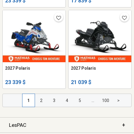
23 339 $
17 839 $
2027 Polaris
2027 Polaris
23 339 $
21 039 $
1
2
3
4
5
...
100
>
+
LesPAC