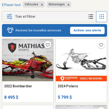
Véhicules
Motoneiges
Effacer tout
Trier et Filtrer
Recevez les nouvelles annonces
Activer une alerte
2022 Bombardier
2024 Polaris
8 495 $
5 799 $