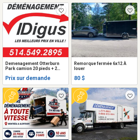
Demenagement Otterburn
Remorque fermée 6x12 À
Park camion 20 pieds + 2
louer
demenageurs . 514-549-
Prix sur demande
80 $
2895