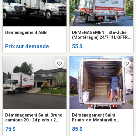
Déménagement AGB
DEMENAGEMENT Ste-Julie
(Montérégie) 24/7 !!! L'OFFRE
SPECIALE a partir de 55$/H
Prix sur demande
55 $
camion 20 - 24 pieds + 2
demenageurs
Déménagement Saint-Bruno
Déménagement Saint-
camions 20 - 24 pieds + 2
Bruno-de-Montarville
déménageurs ( frais Gas -
camions 20 pieds + 2
75 $
85 $
diesel inclus dans prix ... )
déménageurs ( frais Gas -
diesel inclus dans prix ... )