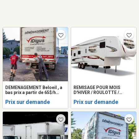
DEMENAGEMENT Beloeil , a
REMISAGE POUR MOIS
bas prix a partir de 65$/h
D'HIVER / ROULOTTE /
camion 20 - 24 pieds +2
MOTORISE / BATEAUX /
Prix sur demande
Prix sur demande
demenageurs.514-549-2895
EXTÉRIEUR SVP
COMMUNIQUER PAR tel 450
467-0736