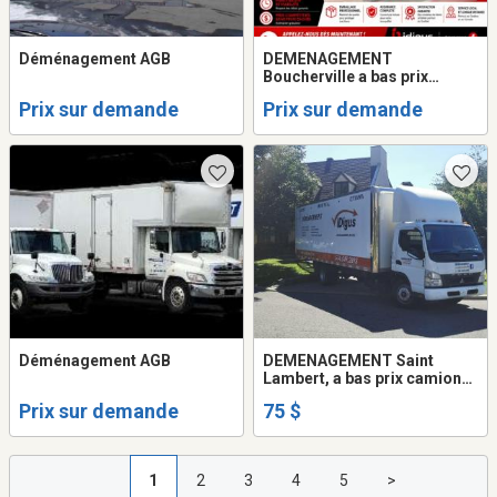
Déménagement AGB
DEMENAGEMENT
Boucherville a bas prix
camion 20 - 24 pieds + 2
Prix sur demande
Prix sur demande
demenageurs.514-549-2895
Déménagement AGB
DEMENAGEMENT Saint
Lambert, a bas prix camion
20 - 24 pieds + 2
Prix sur demande
75 $
demenageurs.514-993-2895
1
2
3
4
5
>