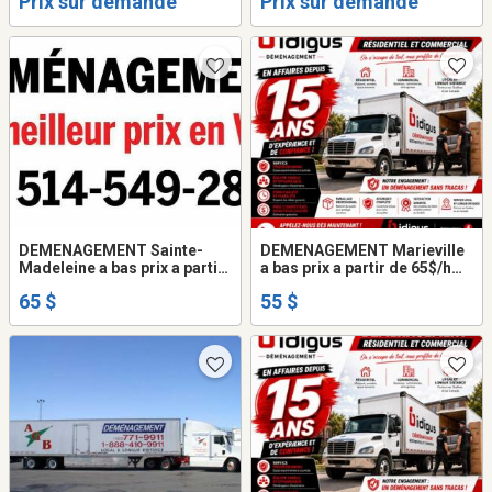
Prix sur demande
Prix sur demande
2895
DEMENAGEMENT Sainte-
DEMENAGEMENT Marieville
Madeleine a bas prix a partir
a bas prix a partir de 65$/h
de 65$/h camion 20 - 24
camion 20 - 24 pieds +2
65 $
55 $
pieds +2 demenageurs. 514-
demenageurs. 514-549-2895
549-2895