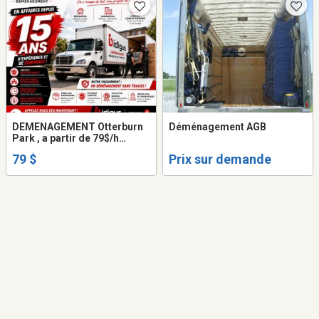
DEMENAGEMENT Otterburn
Déménagement AGB
Park , a partir de 79$/h
camion+2
79 $
Prix sur demande
demenageurs.514-549-2895