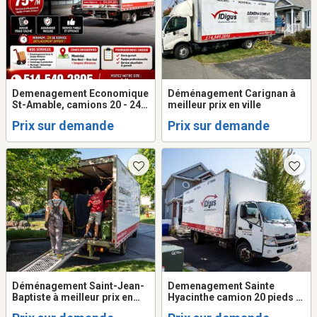
Demenagement Economique
Déménagement Carignan à
St-Amable, camions 20 - 24
meilleur prix en ville
pieds + 2 demenageurs (
Prix sur demande
Prix sur demande
frais gas - disel inclus dans
prix ... )
Déménagement Saint-Jean-
Demenagement Sainte
Baptiste à meilleur prix en
Hyacinthe camion 20 pieds +
ville
2 demenageurs . 514-549-