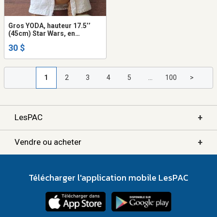
Gros YODA, hauteur 17.5’’
(45cm) Star Wars, en
matériel, figurine ou toutou,
30 $
très propre.
1
2
3
4
5
...
100
>
+
LesPAC
+
Vendre ou acheter
Télécharger l'application mobile LesPAC