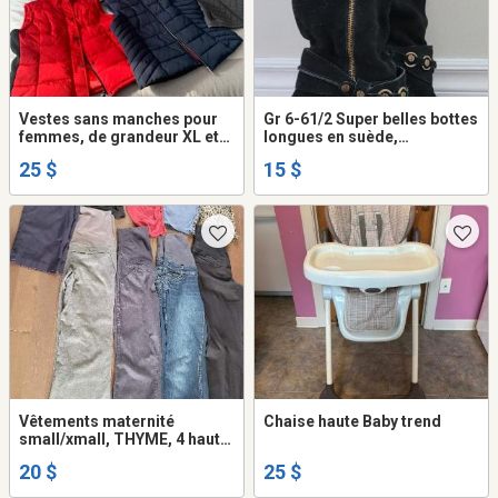
Vestes sans manches pour
Gr 6-61/2 Super belles bottes
femmes, de grandeur XL et
longues en suède,
XXL pour celle à carreaux.
printemps/automne, femme
25 $
15 $
super propre, portées très
peu, talon 3 pouces.
Vêtements maternité
Chaise haute Baby trend
small/xmall, THYME, 4 hauts,
3 pantalons, 1 jean, 1 pant ¾,
20 $
25 $
très propre.