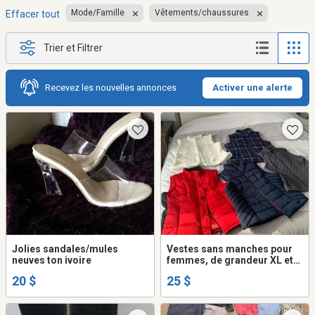
Mode/Famille
Vêtements/chaussures
Effacer tout
Trier et Filtrer
Recevez les nouvelles annonces
Activer une alerte
Jolies sandales/mules
Vestes sans manches pour
neuves ton ivoire
femmes, de grandeur XL et
XXL pour celle à carreaux.
20 $
25 $