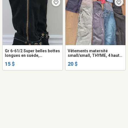
Gr 6-61/2 Super belles bottes
Vêtements maternité
longues en suède,
small/xmall, THYME, 4 hauts,
printemps/automne, femme
3 pantalons, 1 jean, 1 pant ¾,
15 $
20 $
super propre, portées très
très propre.
peu, talon 3 pouces.