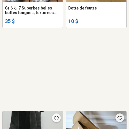
Gr 6 ½-7 Superbes belles
Botte de feutre
bottes longues, texturées
écailles noires, or, argent,
35 $
10 $
très originales, talons 3’’,
portées 1 fois, comme
neuves.