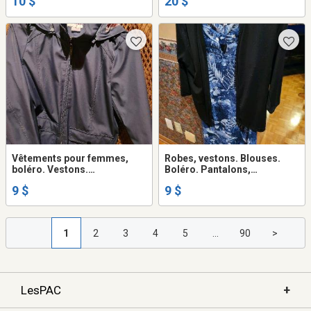
10 $
20 $
intérieur léopard, peu portés,
super propres.
Vêtements pour femmes,
Robes, vestons. Blouses.
boléro. Vestons.
Boléro. Pantalons,
Ens.pantalon et blouses,
chaussures, bourse
9 $
9 $
jeans...
(sacoche)
1
2
3
4
5
...
90
>
+
LesPAC