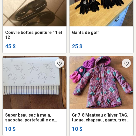
Couvre bottes pointure 11 et
Gants de golf
12
45 $
25 $
Super beau sac à main,
Gr 7-8 Manteau d’hiver TAG,
sacoche, portefeuille de
tuque, chapeau, gants, très
voyage, plusieurs
propre, belles couleurs .
10 $
10 $
compartiments, couleurs
tan, bleu, blanc cassé,