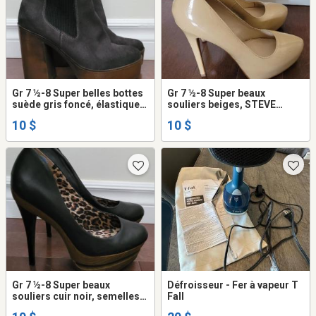
Gr 7 ½-8 Super belles bottes
Gr 7 ½-8 Super beaux
suède gris foncé, élastiques
souliers beiges, STEVE
jambes, talon 4 ½’’, peu
MADDEN, cuir patin, talon 5
10 $
10 $
portées, super propres.
½’’, peu portés, super
propres.
Gr 7 ½-8 Super beaux
Défroisseur - Fer à vapeur T
souliers cuir noir, semelles
Fall
bois brun, talon 5 ½’’,