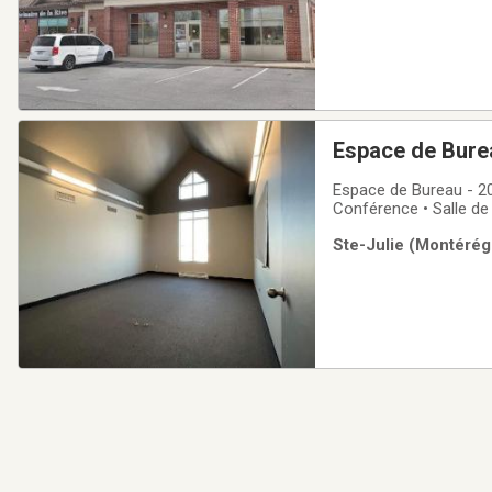
Espace de Burea
Espace de Bureau - 200 - Sain
Conférence • Salle de Réunion • Parking Dédié • Ouvert 24h 7 • Fenêtres d'Exposition • Signalisation
Extérieure • Climati
Ste-Julie (Montérégi