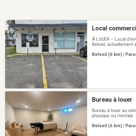
Local commercial
À LOUER – Local d'envi
Beloeil, actuellement 
pour un professionnel
Beloeil (6 km) | Par
local :Divisions : Salle
Bureau à louer
Bureau à louer au sein 
physique ou mentale. I
Beloeil (6 km) | Par