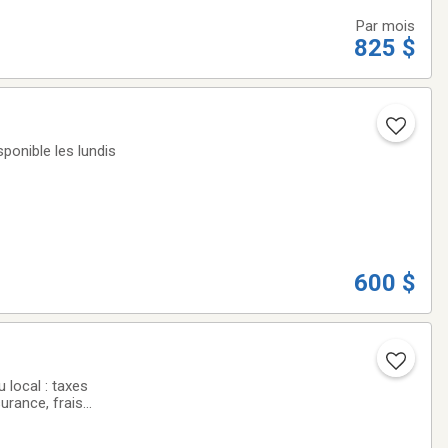
Par mois
825 $
sponible les lundis
600 $
 local : taxes
urance, frais
. Local d'une