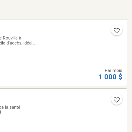
e Rouville à
le d'accès, idéal
actéristiques du
Par mois
1 000 $
 de la santé
!