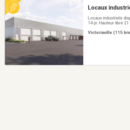
Locaux industri
Locaux industriels di
14 pi. Hauteur libre 2
Quelques quai de charg
Victoriaville (115 km
Victoriaville.Réservez