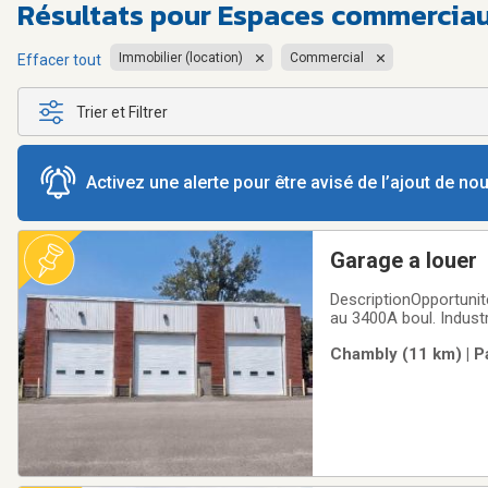
Résultats pour
Espaces commerciaux
Immobilier (location)
Commercial
Effacer tout
Trier et Filtrer
Activez une alerte pour être avisé de l’ajout de n
Garage a louer
DescriptionOpportunité
au 3400A boul. Indust
bâtiment #2 offre une 
Chambly (11 km) | P
825 pi² et 413 pi². Cet