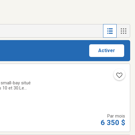
Activer
 small-bay situé
s 10 et 30.Le
e 860 pi², 800 pi²,
Par mois
6 350 $