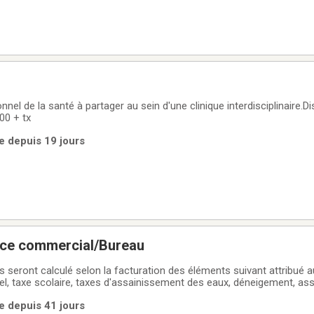
nel de la santé à partager au sein d'une clinique interdisciplinaire.Di
00 + tx
ue depuis 19 jours
ace commercial/Bureau
es seront calculé selon la facturation des éléments suivant attribué au
el, taxe scolaire, taxes d'assainissement des eaux, déneigement, ass
tisation, entretien des airs communes et gicleur, gestion des ordures
ue depuis 41 jours
 pc, trois