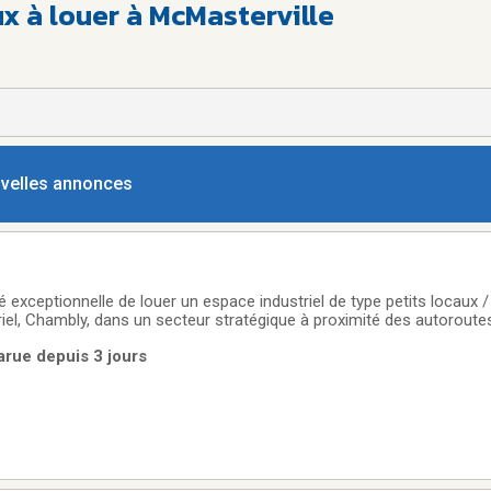
 à louer à McMasterville
ouvelles annonces
 exceptionnelle de louer un espace industriel de type petits locaux /
riel, Chambly, dans un secteur stratégique à proximité des autoroute
superficie totale de 2 898 pi², divisée en quatre locaux fonctionnels d
arue depuis 3 jours
te