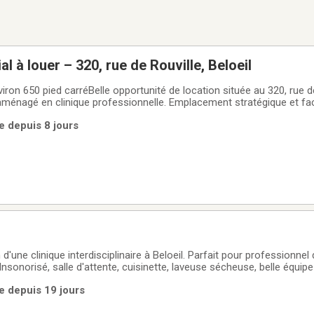
 à louer – 320, rue de Rouville, Beloeil
ron 650 pied carréBelle opportunité de location située au 320, rue d
aménagé en clinique professionnelle. Emplacement stratégique et faci
 de la santé, un travailleur autonome ou un bureau professionnel.Car
ue depuis 8 jours
d'une clinique interdisciplinaire à Beloeil. Parfait pour professionnel
nsonorisé, salle d'attente, cuisinette, laveuse sécheuse, belle équipe
ue depuis 19 jours