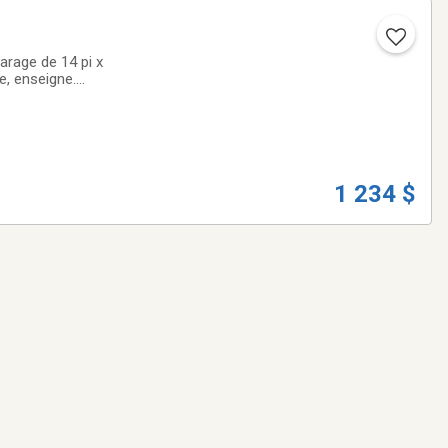
arage de 14 pi x
he, enseigne.
J.Aurèle-Roux,
1 234 $