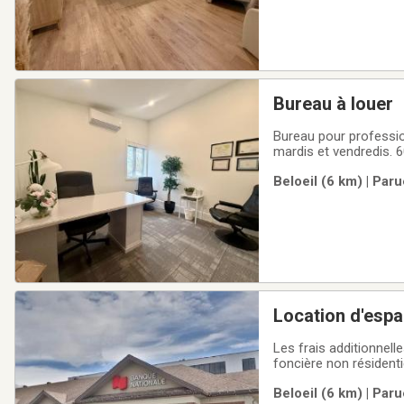
Bureau à louer
Bureau pour profession
mardis et vendredis. 6
Beloeil (6 km) | Par
Location d'esp
Les frais additionnell
foncière non résidenti
d'administration,clima
Beloeil (6 km) | Par
supperficie de 3065,83