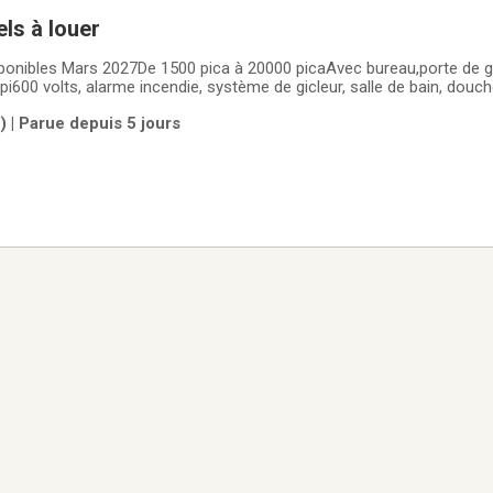
els à louer
sponibles Mars 2027De 1500 pica à 20000 picaAvec bureau,porte de g
1 pi600 volts, alarme incendie, système de gicleur, salle de bain, douc
ement.Gazebo et table de picnic, piste cyclable Situé au sur la rue 
) | Parue depuis 5 jours
 dès