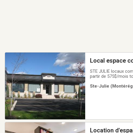
Local espace co
STE JULIE locaux commerciaux de 175 à 1 000 pi. ca. , refaits à neuf, pour professionnels, bail tout inclus à
partir de 575$/mois t
Ste-Julie (Montérégi
Location d'esp