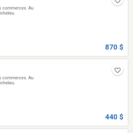
urs commerces. Au
ichelieu.
870 $
urs commerces. Au
ichelieu.
440 $