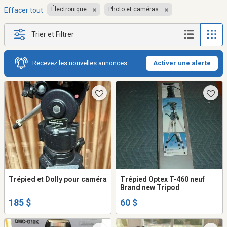
Électronique
Photo et caméras
Effacer tout
Trier et Filtrer
Recevez les nouvelles annonces
Activer une alerte
Trépied et Dolly pour caméra
Trépied Optex T-460 neuf
Brand new Tripod
185 $
60 $