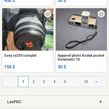
450 $
30 $
Sony cx330 complet
Appareil photo Kodak pocket
Instamatic 10
150 $
30 $
1
2
3
4
5
...
10
>
+
LesPAC