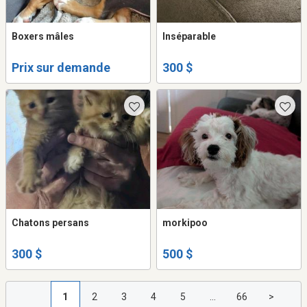
Boxers mâles
Inséparable
Prix sur demande
300 $
Chatons persans
morkipoo
300 $
500 $
1
2
3
4
5
...
66
>