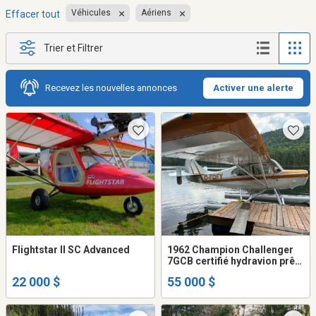
Véhicules
Aériens
Effacer tout
Trier et Filtrer
Recevez les nouvelles annonces
Activer une alerte
Flightstar II SC Advanced
1962 Champion Challenger
7GCB certifié hydravion prêt
à voler
22 000 $
55 000 $