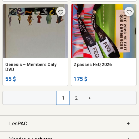
Genesis ‎– Members Only
2 passes FEQ 2026
DVD
55 $
175 $
1
2
>
+
LesPAC