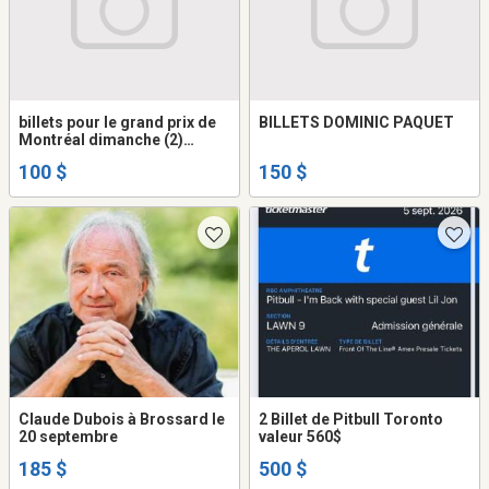
billets pour le grand prix de
BILLETS DOMINIC PAQUET
Montréal dimanche (2)
valeur de 400.00 admission
100 $
150 $
générale
Claude Dubois à Brossard le
2 Billet de Pitbull Toronto
20 septembre
valeur 560$
185 $
500 $