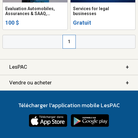
Evaluation Automobiles,
Services for legal
Assurances & SAAQ,
businesses
Montréal West Island,
100 $
Gratuit
Châteauguay, Valleyfield,
Vaudreuil
1
+
LesPAC
+
Vendre ou acheter
Télécharger l'application mobile LesPAC