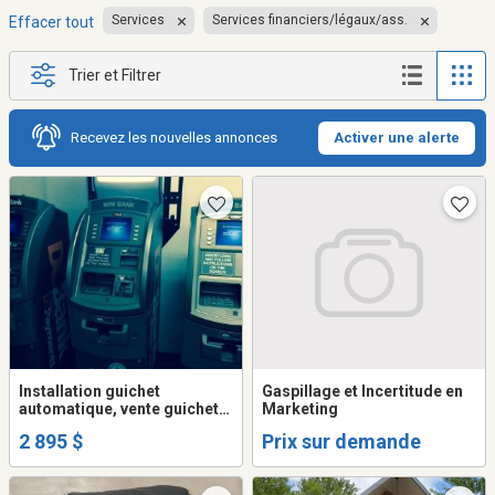
Services
Services financiers/légaux/ass.
Effacer tout
Trier et Filtrer
Recevez les nouvelles annonces
Activer une alerte
Installation guichet
Gaspillage et Incertitude en
automatique, vente guichet
Marketing
automatique, location
2 895 $
Prix sur demande
guichet automatique,
distrubuteur de billets