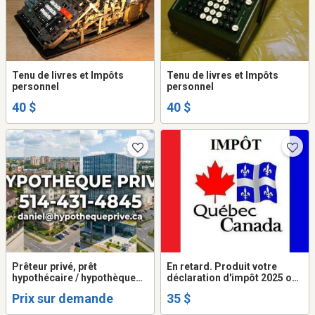
Tenu de livres et Impôts
Tenu de livres et Impôts
personnel
personnel
40 $
40 $
Prêteur privé, prêt
En retard. Produit votre
hypothécaire / hypothèque
déclaration d'impôt 2025 ou
1e/2e rang taux 8% 100%
antérieur
Prix sur demande
35 $
approuvé.