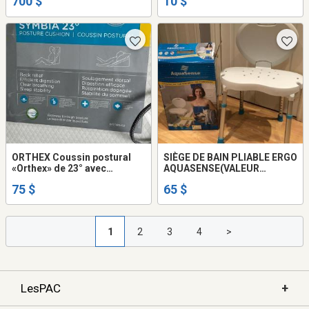
700 $
10 $
ORTHEX Coussin postural
SIÈGE DE BAIN PLIABLE ERGO
«Orthex» de 23° avec
AQUASENSE(VALEUR
bénéfices sur le sommeil,
150.00$)
75 $
65 $
l'apnée, la digestion ... etc.
1
2
3
4
>
+
LesPAC