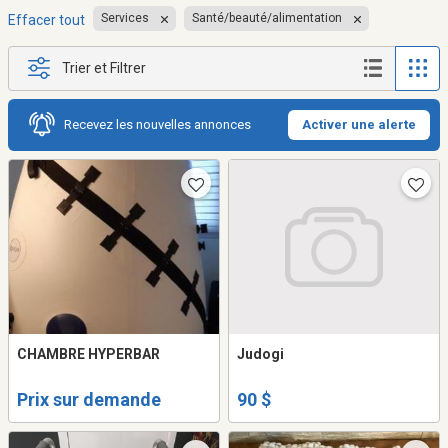
Services
Santé/beauté/alimentation
Effacer tout
Trier et Filtrer
Recevez les nouvelles annonces
Activer une alerte
CHAMBRE HYPERBAR
Judogi
Prix sur demande
90 $