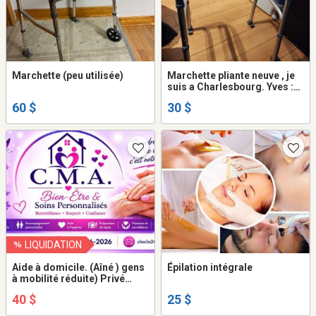
Marchette (peu utilisée)
Marchette pliante neuve , je
suis a Charlesbourg. Yves :
418-717-0179
60 $
30 $
LIQUIDATION
Aide à domicile. (Aîné ) gens
Épilation intégrale
à mobilité réduite) Privé
Québec
40 $
25 $