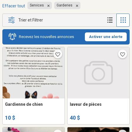
Services
Garderies
Effacer tout
Trier et Filtrer
Recevez les nouvelles annonces
Activer une alerte
Gardienne de chien
laveur de pièces
10 $
40 $