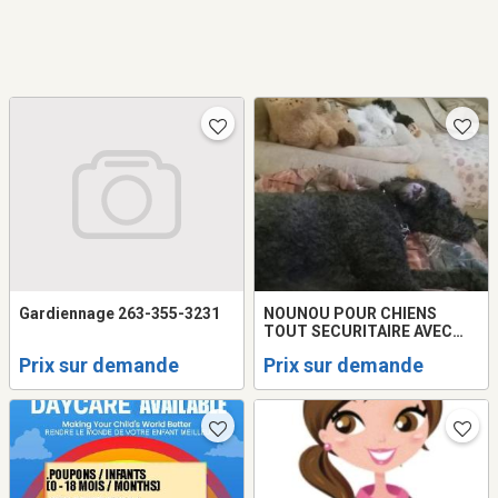
Gardiennage 263-355-3231
NOUNOU POUR CHIENS
TOUT SECURITAIRE AVEC
COUR CLOTUREE..24HRS
Prix sur demande
Prix sur demande
SUR 24 SUR PLACE. 20ANS
EXPERIENCE