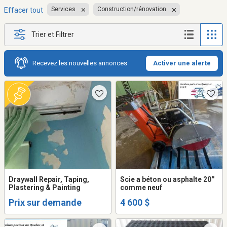
Services
Construction/rénovation
Effacer tout
Trier et Filtrer
Recevez les nouvelles annonces
Activer une alerte
Draywall Repair, Taping,
Scie a béton ou asphalte 20''
Plastering & Painting
comme neuf
Prix sur demande
4 600 $