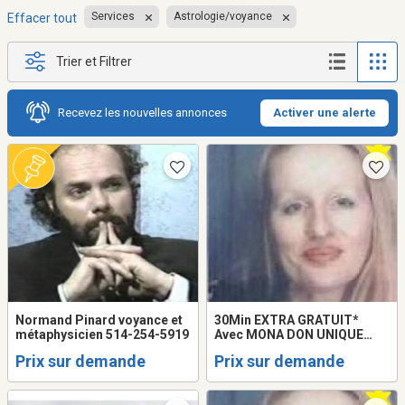
Services
Astrologie/voyance
Effacer tout
Trier et Filtrer
Recevez les nouvelles annonces
Activer une alerte
Normand Pinard voyance et
30Min EXTRA GRATUIT*
métaphysicien 514-254-5919
Avec MONA DON UNIQUE
Astrologue Voyante PURE
Prix sur demande
Prix sur demande
MAGIE LOVE READING
QUÉBEC