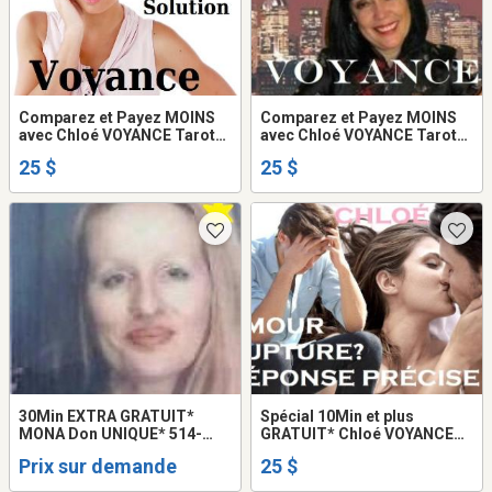
Comparez et Payez MOINS
Comparez et Payez MOINS
avec Chloé VOYANCE Tarot
avec Chloé VOYANCE Tarot
VRAI Amour Argent Avenir
PRÉCIS et DATÉ 25$
25 $
25 $
TEL: 514-969-2563
30Min EXTRA GRATUIT*
Spécial 10Min et plus
MONA Don UNIQUE* 514-
GRATUIT* Chloé VOYANCE
898-6662 Médium VOYANTE
Tarot Amour Argent Famille
Prix sur demande
25 $
Tarot PSYCHIC TALISMAN