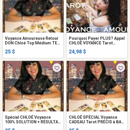
Voyance Amoureuse Retour
Pourquoi Payer PLUS? Appel
DON Chloé Top Médium TEL:
CHLOÉ VOYANCE Tarot
514-969-2563
SÉRIEUX de VÉRITÉ
25 $
24,98 $
Spécial CHLOÉ Voyance
CHLOÉ SPÉCIAL Voyance
100% SOLUTION + RÉSULTAT
CADEAU Tarot PRÉCIS à BAS
AMOUR Retour AVENIR Tel:
prix Tel 514-969-2563