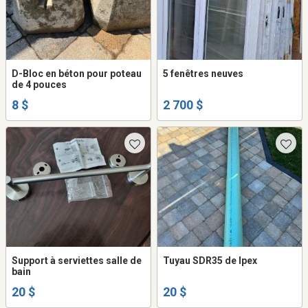
D-Bloc en béton pour poteau
5 fenêtres neuves
de 4 pouces
8 $
2 700 $
Support à serviettes salle de
Tuyau SDR35 de Ipex
bain
20 $
20 $