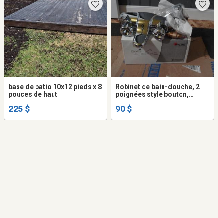
base de patio 10x12 pieds x 8
Robinet de bain-douche, 2
pouces de haut
poignées style bouton,
garniture pour devant bain et
225 $
90 $
douche NEUF.Garantie à vie
limitée..