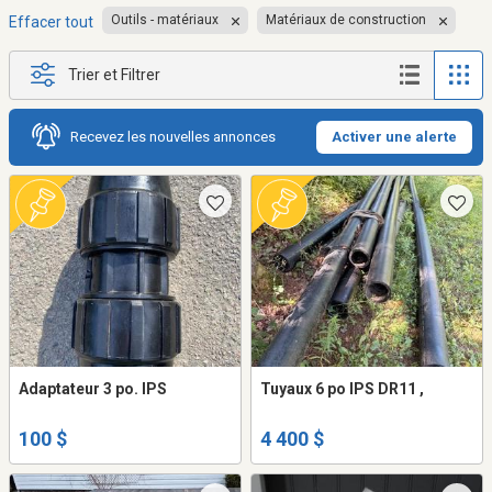
Outils - matériaux
Matériaux de construction
Effacer tout
Trier et Filtrer
Recevez les nouvelles annonces
Activer une alerte
Adaptateur 3 po. IPS
Tuyaux 6 po IPS DR11 ,
100 $
4 400 $