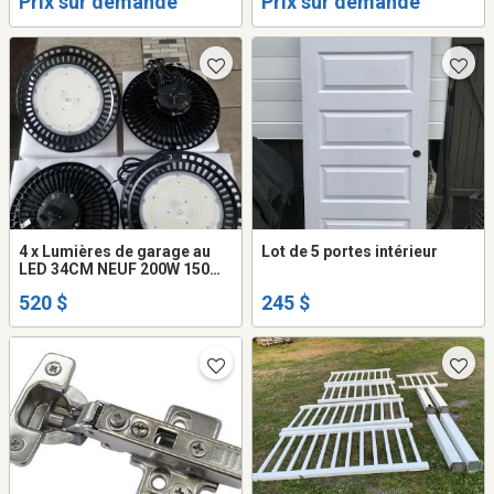
Prix sur demande
Prix sur demande
4 x Lumières de garage au
Lot de 5 portes intérieur
LED 34CM NEUF 200W 150W
120W 30000LM 22500LM
520 $
245 $
18000LM 5000k qualité
commercial DEL NEUF