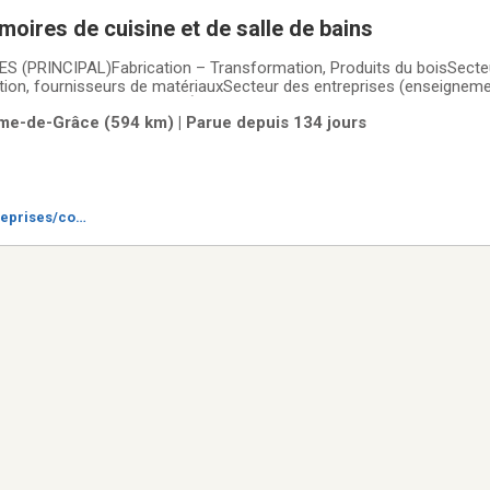
moires de cuisine et de salle de bains
 (PRINCIPAL)Fabrication – Transformation, Produits du boisSecteu
tion, fournisseurs de matériauxSecteur des entreprises (enseignem
 – Transformation, MobilierÀ PROPOS DE L'ENTREPRISE En activité de
me-de-Grâce (594 km) | Parue depuis 134 jours
Entreprise reconnue dans le
reprises/co