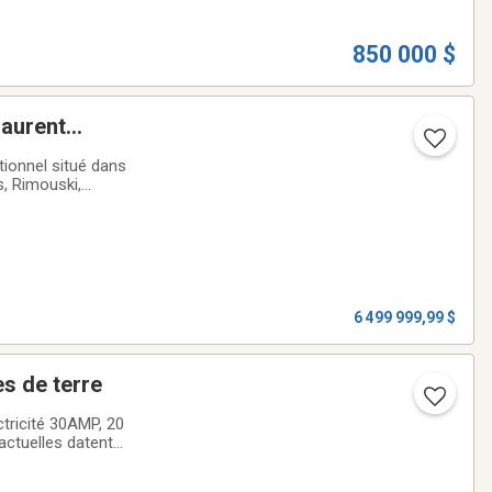
850 000 $
aurent
tagne
tionnel situé dans
s, Rimouski,
 rives du fleuve,
6 499 999,99 $
 67 âcres de terre
ctricité 30AMP, 20
actuelles datent
hoix.Situé au