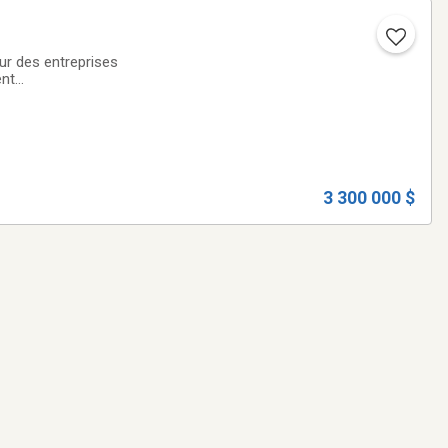
r des entreprises
ent
puis plus de 25
3 300 000 $