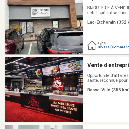
BIJOUTERIE À VENDREU
détail spécialisé dans
de réparation et d'ent
Lac-Etchemin (352 k
d'acquérir une entrepr
Type
Divers (commerc
l)
Vente d'entrepr
Opportunité d'affaires -- Franchise Smoothi
santé, reconnue pour 
achalandage constant. Idéal pour un entrepreneur souhaitant investir dans un concept éprouvé ave
Basse-Ville (355 km)
potentiel de croissanc