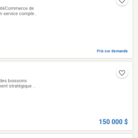
ivitéCommerce de
un service complet
asion unique
Prix sur demande
ment stratégique et
150 000 $