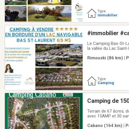
Type
Immobilier
#immobilier #c
#resto-bar #dé
Le Camping Bas-St-Lau
la vallée du Lac Saint
Rivière-du-Loup et Tém
Rimouski (86 km) | 
le camping est ouvert
Type
Camping
Terrain de 67 âcres, 
avec 15AMP et 30 sans 
de 1996, 1999, 2011-20
Cabano (164 km) | P
Québec, dans le