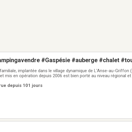
ampingavendre #Gaspésie #auberge #chalet #to
 # commercial #campground-for-sale
e familiale, implantée dans le village dynamique de L'Anse-au-Griffo
l
et mis en opération depuis 2006 est bien porté au niveau régional
 internationale. Idéal pour les amoureux de la nature et du plein air. L
rue depuis 101 jours
le