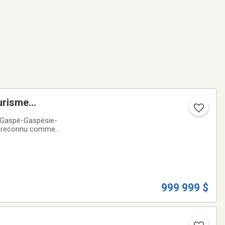
urisme
n (Gaspé-Gaspésie-
 et reconnu comme
'entreprise jouit
999 999 $