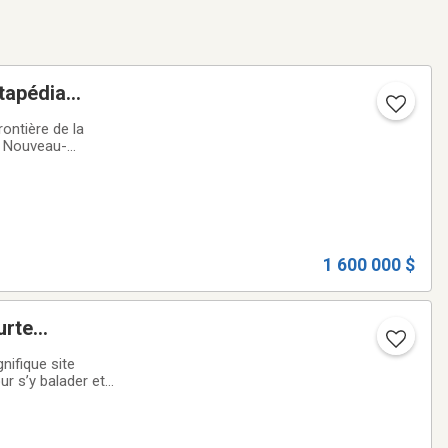
tapédia
dalo
ontière de la
du Nouveau-
navigable St-
1 600 000 $
urte
ping
ifique site
ur s’y balader et
prend des chalets