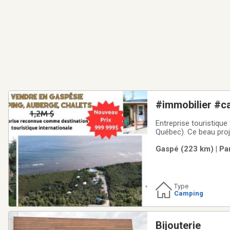
#immobilier #c
#villégiature #récréotouristique
Entreprise touristiqu
#business #dea
Québec). Ce beau proj
destination touristique
Gaspé (223 km) | Pa
d'un achalandage fiab
Type
Camping
Bijouterie