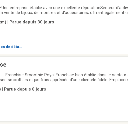
ne entreprise établie avec une excellente réputationSecteur d'act
 la vente de bijoux, de montres et d'accessoires, offrant également 
retien.Description de l'entrepriseCette bijouterie représente une occ
m) | Parue depuis 30 jours
ise bien
es de détai
ise
e Royal Franchise bien établie dans le secteur des boissons
ses smoothies et jus frais appréciés d'une clientèle fidèle. Emplace
c fort
 | Parue depuis 8 jours
e.