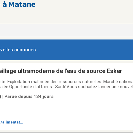
e à Matane
ouvelles annonces
illage ultramoderne de l'eau de source Esker
e. Exploitation maîtrisée des ressources naturelles. Marché national 
égalée.Opportunité d'affaires : SantéVous souhaitez lancer une nouve
r québécoise ;? Voici l'occasion idéale. Votre propre usine d'embout
 | Parue depuis 134 jours
/alimentatio