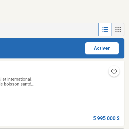
Activer
et international.
lle boisson santé
eillage au Québec,
5 995 000 $