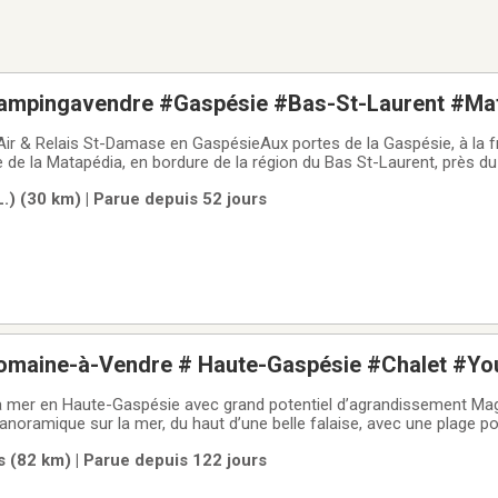
ampingavendre #Gaspésie #Bas-St-Laurent #Ma
e plein air #Relais #Piscine #Plage #Kayak #pé
Air & Relais St-Damase en GaspésieAux portes de la Gaspésie, à la fr
VTT
ée de la Matapédia, en bordure de la région du Bas St-Laurent, près 
ue terrain de camping familial avec base de plein air au bord du lac 
.) (30 km) | Parue depuis 52 jours
ns un microclimat
omaine-à-Vendre # Haute-Gaspésie #Chalet #Yo
d de mer #Plage #Développement #Terrain #Cam
 mer en Haute-Gaspésie avec grand potentiel d’agrandissement Magn
ristique
anoramique sur la mer, du haut d’une belle falaise, avec une plage po
ue monolithe en forme de tourelle. Le Domaine Tourelle sur Mer com
(82 km) | Parue depuis 122 jours
cation. Terrain