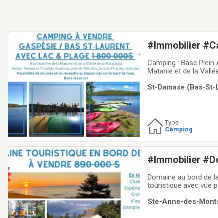
#Immobilier #C
#Resto-bar #Bas
Camping : Base Plein 
#Motoneige #
Matanie et de la Vall
Brunswick, un magnifiq
St-Damase (Bas-St-L
Damase.Bien situé da
Type
Camping
#Immobilier #D
#Tourelle #Bor
Domaine au bord de la
#Glamping #Tou
touristique avec vue p
découvrir le magnifiq
Ste-Anne-des-Monts 
et des yourtes pour lo