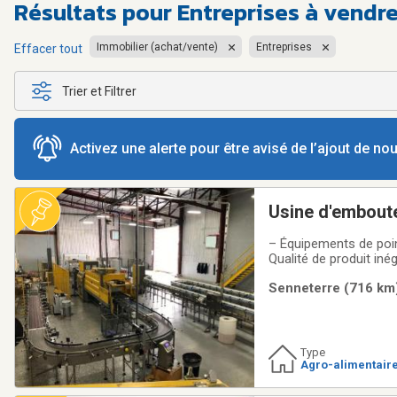
Résultats pour
Entreprises à vendr
Immobilier (achat/vente)
Entreprises
Effacer tout
Trier et Filtrer
Activez une alerte pour être avisé de l’ajout de n
Usine d'emboute
– Équipements de point
Qualité de produit in
avec notre eau d'eske
Senneterre (716 km)
avec un contenant
Type
Agro-alimentaire
n