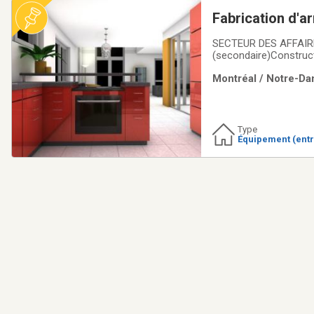
Fabrication d'ar
SECTEUR DES AFFAIRES
(secondaire)Construc
supérieur)Fabrication
Montréal / Notre-Da
ans.Clientèle établie.
Type
Équipement (ent
mmerces)