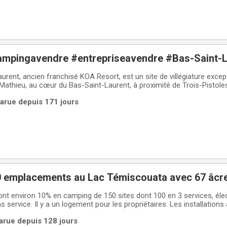
ampingavendre #entrepriseavendre #Bas-Saint-L
panneur #plage #piscine #minigolf #vélo de mon
rent, ancien franchisé KOA Resort, est un site de villégiature excep
-Mathieu, au cœur du Bas-Saint-Laurent, à proximité de Trois-Pistole
iscouata-sur-le-Lac. Bénéficiant d’un microclimat plus chaud que les
Parue depuis 171 jours
 à
Camping de 150 emplacements au Lac Témiscouata avec
dont environ 10% en camping de 150 sites dont 100 en 3 services, éle
service. Il y a un logement pour les propriétaires. Les installations 
12 à aujourd'hui. Plusieurs possibilités de développement de votre c
arue depuis 128 jours