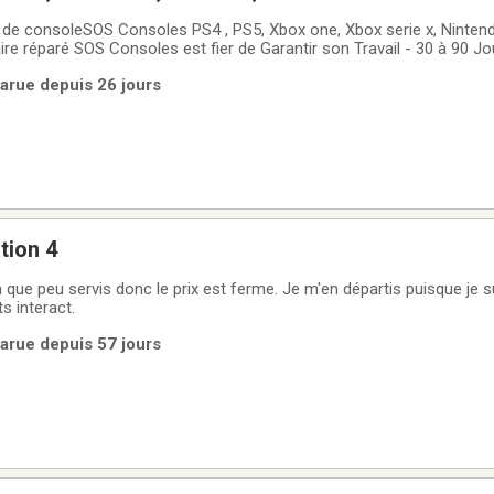
n de consoleSOS Consoles PS4 , PS5, Xbox one, Xbox serie x, Ninte
re réparé SOS Consoles est fier de Garantir son Travail - 30 à 90 Jo
eptionnel disposant de tout le matériel nécessaire pour votre
arue depuis 26 jours
/Propriétaire avec plus de 30 années
tion 4
 que peu servis donc le prix est ferme. Je m'en départis puisque je s
s interact.
arue depuis 57 jours