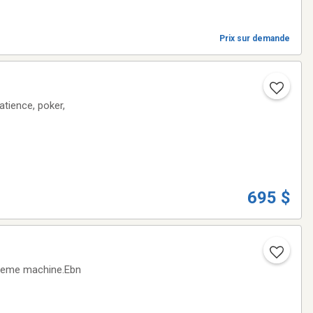
Prix sur demande
tience, poker,
695 $
 meme machine.Ebn