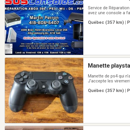
Service de Réparatio
avez une console a fai
Qualité et service exc
Québec (357 km) | P
réparation.Technicien
Manette playsta
Manette de ps4 qui n'a
J'accepte les virement
Québec (357 km) | P