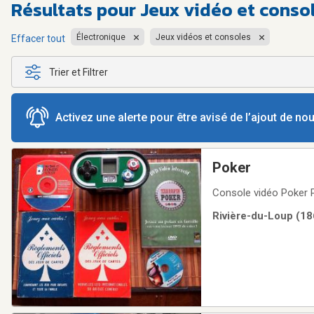
Résultats pour
Jeux vidéo et conso
Électronique
Jeux vidéos et consoles
Effacer tout
Trier et Filtrer
Activez une alerte pour être avisé de l’ajout de n
Poker
Console vidéo Poker P
Rivière-du-Loup (18