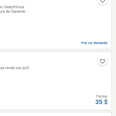
ndo SwitchVous
urs de Garantie -
Prix sur demande
uis rendu sur ps5.
Ferme
35 $