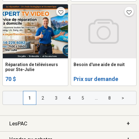
Réparation de téléviseurs
Besoin d'une aide de nuit
pour Ste-Julie
70 $
Prix sur demande
1
2
3
4
5
...
8
>
+
LesPAC