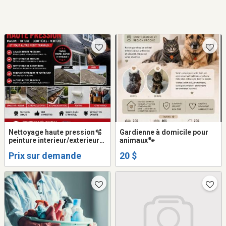
Nettoyage haute pression🫧
Gardienne à domicile pour
peinture interieur/exterieur🎨
animaux🐾
nettoyage gouttière et tout
Prix sur demande
20 $
autres travaux divers 👍🏼