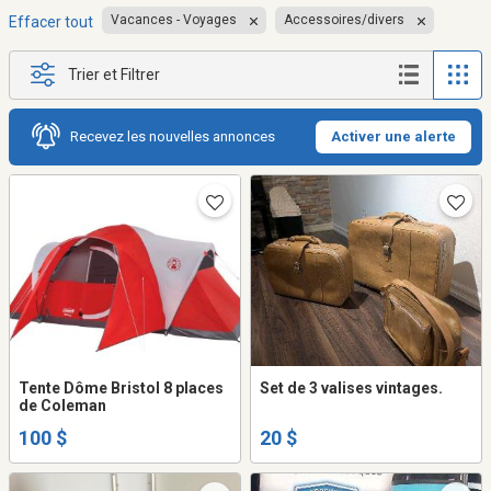
Vacances - Voyages
Accessoires/divers
Effacer tout
Trier et Filtrer
Recevez les nouvelles annonces
Activer une alerte
Tente Dôme Bristol 8 places
Set de 3 valises vintages.
de Coleman
100 $
20 $