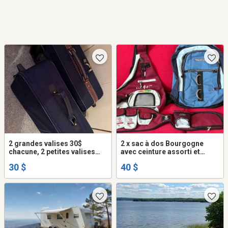
2 grandes valises 30$
2 x sac à dos Bourgogne
chacune, 2 petites valises
avec ceinture assorti et
15$ chacune
Tracker bleu à l’état neuf
30 $
40 $