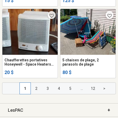
15 $
125 $
Chaufferettes portatives
5 chaises de plage, 2
Honeywell - Space Heaters
parasols de plage
for Indoor Use - camping -
20 $
80 $
roulottes - chauffage
d'appoint
1
2
3
4
5
...
12
>
+
LesPAC