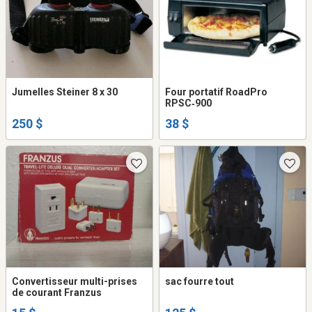
Jumelles Steiner 8 x 30
Four portatif RoadPro
RPSC‑900
250 $
38 $
Convertisseur multi-prises
sac fourre tout
de courant Franzus