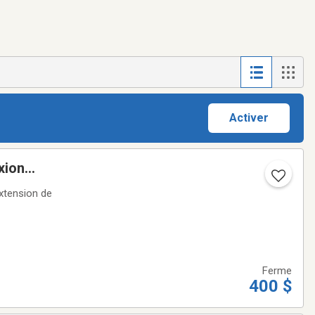
Activer
xion
extension de
Ferme
400 $