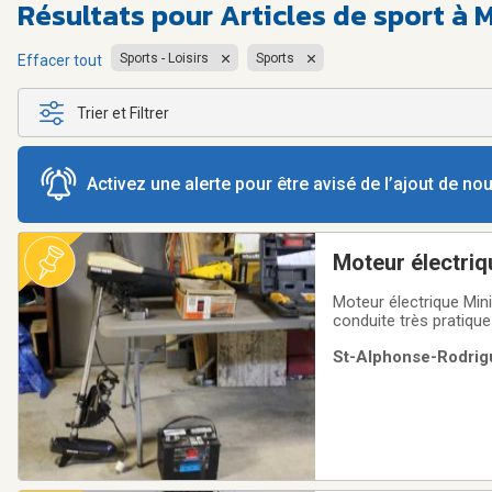
Résultats pour
Articles de sport à
Sports - Loisirs
Sports
Effacer tout
Trier et Filtrer
Activez une alerte pour être avisé de l’ajout de n
Moteur électriq
électrique sécur
Moteur électrique Min
conduite très pratique
St-Alphonse-Rodrigu