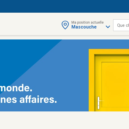
Ma position actuelle
Que c
Mascouche