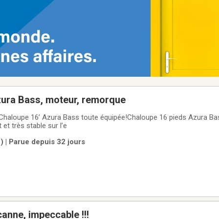
zura Bass, moteur, remorque
 Chaloupe 16’ Azura Bass toute équipée!Chaloupe 16 pieds Azura Bas
 et très stable sur l’e
 | Parue depuis 32 jours
anne, impeccable !!!