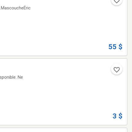
sh.MascoucheÉric
55 $
sponible. Ne
3 $