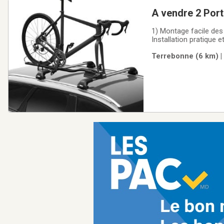
A vendre 2 Por
1) Montage facile des
Installation pratique 
fourche est facile et
Terrebonne (6 km) |
vélos aux barres de t