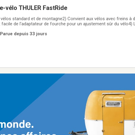
te-vélo THULER FastRide
 vélos standard et de montagne2) Convient aux vélos avec freins à 
et facile de l'adaptateur de fourche pour un ajustement sûr du vélo4)
 sûr à monter grâce à la confirmation sonore du bon montage5) Verrou
 Parue depuis 33 jours
oit 6) Changement