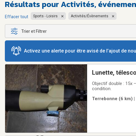
Résultats pour
Activités, événemen
Sports - Loisirs
Activités/Évènements
Effacer tout
Trier et Filtrer
Activez une alerte pour être avisé de l’ajout de n
Lunette, télesc
Objectif double : 15x – 45x; 20x – 60xVient avec socle pour tête Manfrotto, étui et
condition.
Terrebonne (6 km) |