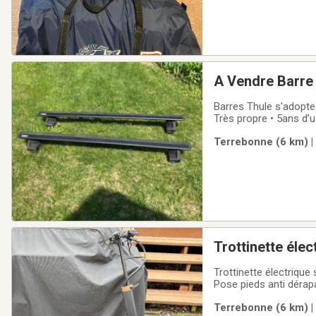
A Vend
Barres Thule s'adopt
Terrebonne (6 km) |
Trottinette élec
Trottinette électrique
Pose pieds anti dérap
moteur 500 w batterie 
Terrebonne (6 km) |