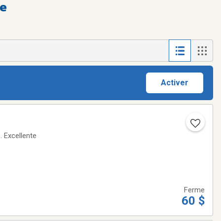
he
Activer
Ferme
60 $