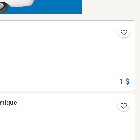
1 $
imique