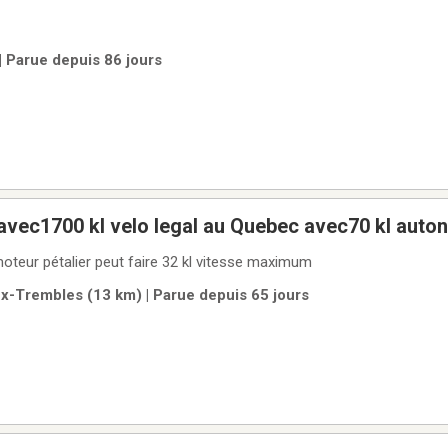
| Parue depuis 86 jours
 avec1700 kl velo legal au Quebec avec70 kl auto
res bon velo pour la ville
moteur pétalier peut faire 32 kl vitesse maximum
ux-Trembles (13 km) | Parue depuis 65 jours