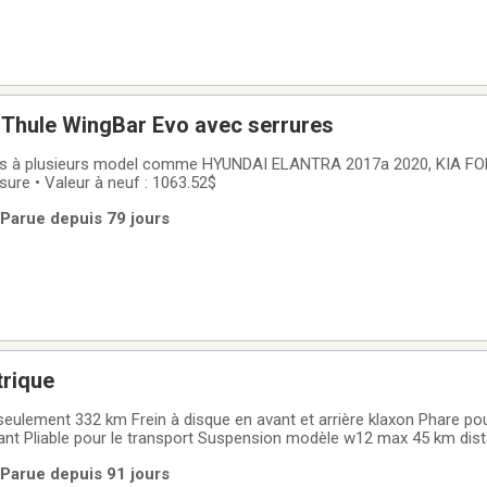
re Barre Thule WingBar Evo avec serrures
es à plusieurs model comme HYUNDAI ELANTRA 2017a 2020, KIA FORT
Très propre • 5ans d’usure • Valeur à neuf : 1063.52$
 Parue depuis 79 jours
trique
 seulement 332 km Frein à disque en avant et arrière klaxon Phare po
ant Pliable pour le transport Suspension modèle w12 max 45 km dis
48 volt Paye $1100 laisse à $550 Vente parce que je ne l’utilise plus 
 Parue depuis 91 jours