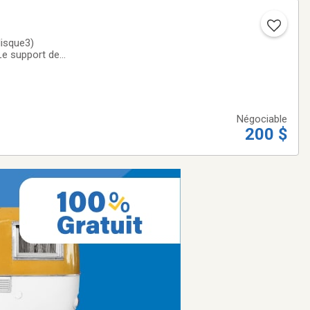
disque3)
 Le support de
ille le porte-
Négociable
200 $