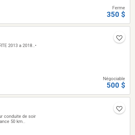
Ferme
350 $
E 2013 a 2018...•
Négociable
500 $
ur conduite de soir
tance 50 km
!