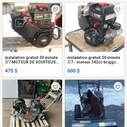
.faite . +
instalation gratuit 30 minute
instalation gratuit 30 minute
7/7 MOTEUR DE SOUFFEUSE
7/7 - moteur 342cc briggs
shaft 3/4 & 1 pouce 14.50
stratton ariens shaft 1 pouce
475 $
600 $
briggs stratton oil sintech
mise au . fait oil sintech
5/30