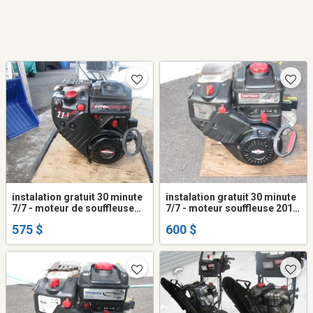
instalation gratuit 30 minute
instalation gratuit 30 minute
7/7 - moteur de souffleuse
7/7 - moteur souffleuse 2012
ariens 11.5 H.P. - shaft 1
16.50 craftsman shaft 3/4 & 1
575 $
600 $
pouce briggs stratton
pouce mise au point faite oil
starteur 110 V sintech 5/30
sintech 5/30