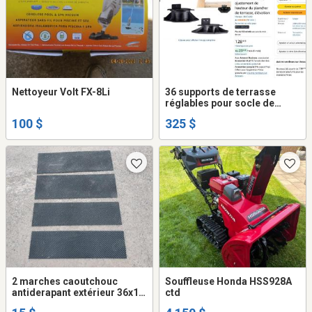
Nettoyeur Volt FX-8Li
36 supports de terrasse
réglables pour socle de
terrasse flottante hauteur du
100 $
325 $
sol réglable de 6,5 cm a 14.9
cm
2 marches caoutchouc
Souffleuse Honda HSS928A
antiderapant extérieur 36x10
ctd
po et 2 marches 36x12