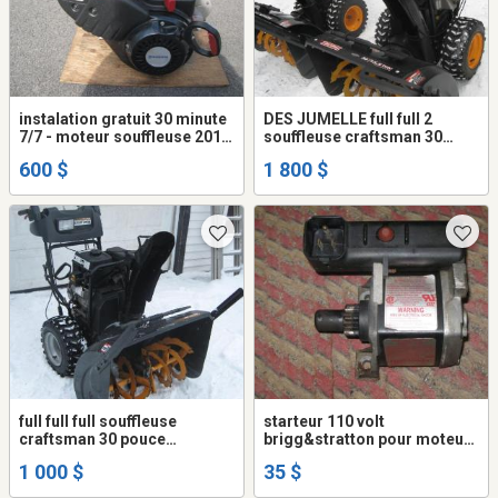
instalation gratuit 30 minute
DES JUMELLE full full 2
7/7 - moteur souffleuse 2012
souffleuse craftsman 30
16.50 husqvarna shaft 3/4 & 1
pouce 342cc top condition
600 $
1 800 $
pouce mise au point faite oil
sintech 5/30
full full full souffleuse
starteur 110 volt
craftsman 30 pouce
brigg&stratton pour moteur
fabiquant husqvarna x
de souffleuse craftsman
1 000 $
35 $
414cc-trans hydro - poigné
11.50 ou 250cc et 8.00 205cc
chaufe - tourne seul-mise au