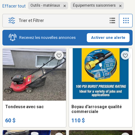
Outils - matériaux
Équipements saisonniers
Effacer tout
Trier et Filtrer
Recevez les nouvelles annonces
Activer une alerte
Tondeuse avec sac
Boyau d'arrosage qualité
commerciale
60 $
110 $