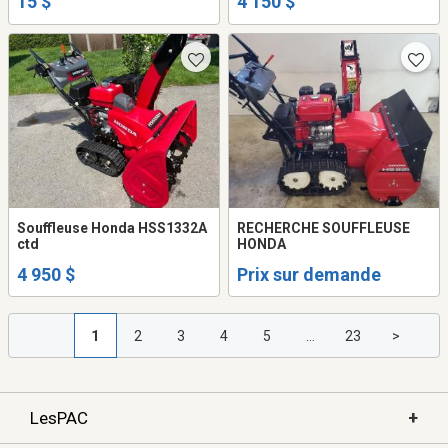
15 $
4 150 $
Souffleuse Honda HSS1332A
RECHERCHE SOUFFLEUSE
ctd
HONDA
4 950 $
Prix sur demande
1
2
3
4
5
...
23
>
+
LesPAC