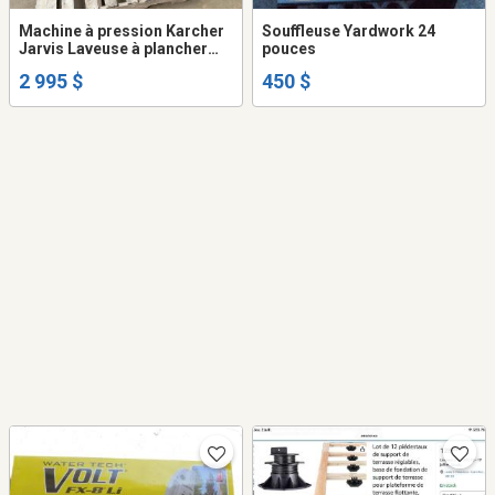
Machine à pression Karcher
Souffleuse Yardwork 24
Jarvis Laveuse à plancher
pouces
4000 PSI 4.0 GPM Surface
2 995 $
450 $
cleaner