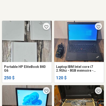
Portable HP EliteBook 840
Laptop IBM Intel core i7
G6
2.9Ghz - 8GB mémoire -
500GB disque dur - caméra
250 $
120 $