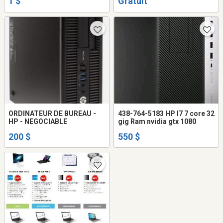
1 $
Gratuit
ORDINATEUR DE BUREAU -
438-764-5183 HP I7 7 core 32
HP - NEGOCIABLE
gig Ram nvidia gtx 1080
200 $
550 $