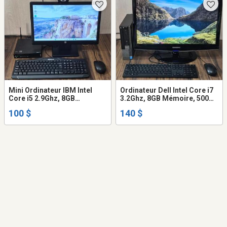
Mini Ordinateur IBM Intel
Ordinateur Dell Intel Core i7
Core i5 2.9Ghz, 8GB
3.2Ghz, 8GB Mémoire, 500GB
mémoire, 120GB SSD
Disque dur, écran23 clavier
100 $
140 $
disque, écran clavier,
souris WiFi
Caméra WIFI