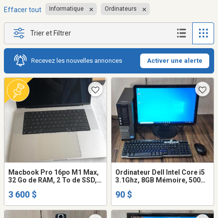
Informatique
Ordinateurs
Effacer tout
Trier et Filtrer
Recevez les nouvelles annonces
Activer une alerte
Macbook Pro 16po M1 Max,
Ordinateur Dell Intel Core i5
32 Go de RAM, 2 To de SSD,
3.1Ghz, 8GB Mémoire, 500GB
clavier français canadien
Disque dur, écran clavier
3 600 $
90 $
souris WiFi