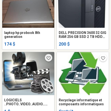
laptop hp probook 8th
DELL PRECISION 3600 32 GIG
generation
RAM 256 GB SSD 2 TB HDD
XEON 1650
174 $
200 $
LOGICIELS
Recyclage informatique et
..PHOTO..VIDEO..AUDIO…
composants informatiques
MULTIMEDIA..PC..ET..MAC