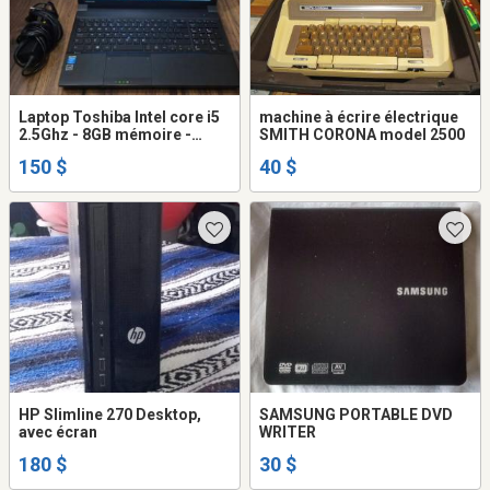
Laptop Toshiba Intel core i5
machine à écrire électrique
2.5Ghz - 8GB mémoire -
SMITH CORONA model 2500
120GB SSD disque dur -
150 $
40 $
caméra
HP Slimline 270 Desktop,
SAMSUNG PORTABLE DVD
avec écran
WRITER
180 $
30 $