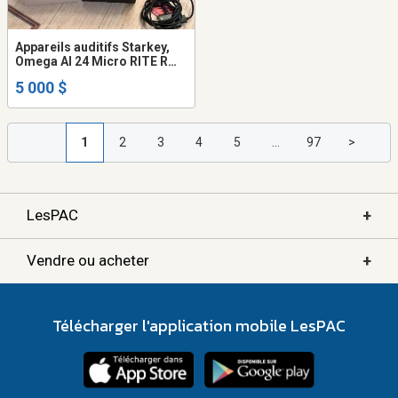
Appareils auditifs Starkey,
Omega AI 24 Micro RITE R
(rechargeable)
5 000 $
1
2
3
4
5
...
97
>
+
LesPAC
+
Vendre ou acheter
Télécharger l'application mobile LesPAC