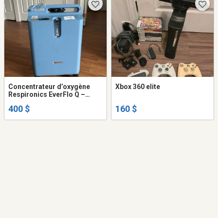
Concentrateur d’oxygène
Xbox 360 elite
Respironics EverFlo Q –
Excellent état
400 $
160 $