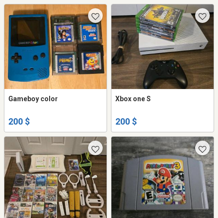
Gameboy color
Xbox one S
200 $
200 $