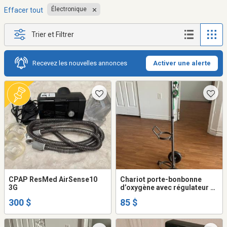
Électronique
Effacer tout
Trier et Filtrer
Recevez les nouvelles annonces
Activer une alerte
CPAP ResMed AirSense10
Chariot porte-bonbonne
3G
d’oxygène avec régulateur –
Vente de succession
300 $
85 $