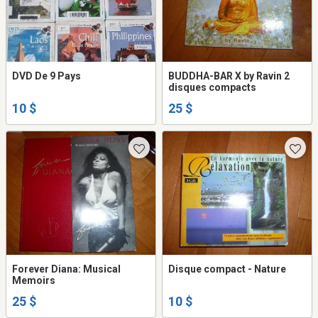
DVD De 9 Pays
BUDDHA-BAR X by Ravin 2
disques compacts
10 $
25 $
Forever Diana: Musical
Disque compact - Nature
Memoirs
25 $
10 $