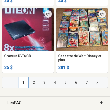
30 $
20 $
Graveur DVD/CD
Cassette de Walt Disney et
plus...
35 $
381 $
1
2
3
4
5
6
7
>
+
LesPAC