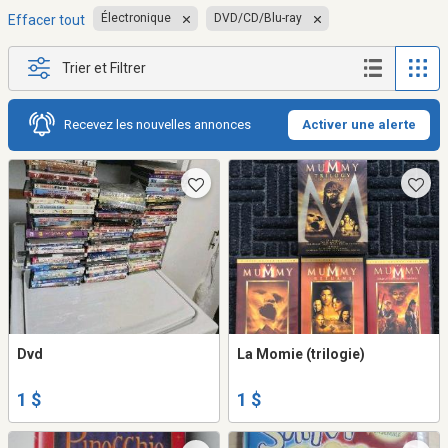
Électronique
DVD/CD/Blu-ray
Effacer tout
Trier et Filtrer
Recevez les nouvelles annonces
Activer une alerte
Dvd
La Momie (trilogie)
1 $
1 $