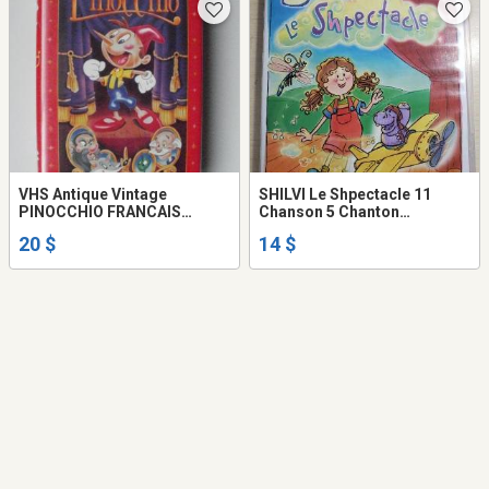
VHS Antique Vintage
SHILVI Le Shpectacle 11
PINOCCHIO FRANCAIS
Chanson 5 Chanton
FRENCH MARIONNETTE
ensemble CD MAMAN BÉBÉ
20 $
14 $
PUPPET ANIMATION
POUPOUNE BARBE LILI FETE
Alliance MTL VHS
BIDOUNE +