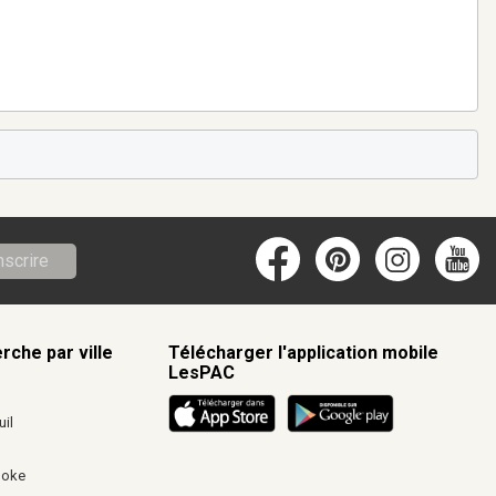
nscrire
rche par ville
Télécharger l'application mobile
LesPAC
c
il
ooke