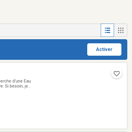
Activer
rche d'une Eau
e. Si besoin, je
nalyses. J'aimerais