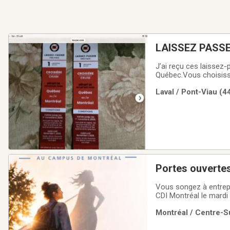
LAISSEZ PASS
J’ai reçu ces laissez
Québec.Vous choisisse
OFFRE.Valeur de 115$
Laval / Pont-Viau (4
Portes ouvertes
Vous songez à entrepr
CDI Montréal le mardi 
heures et 19 heures.✔
Montréal / Centre-Su
dans une ambiance co