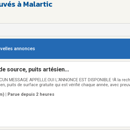
uvés à Malartic
ouvelles annonces
e source, puits artésien...
UN MESSAGE APPELLE.OUI L'ANNONCE EST DISPONIBLE !À la reche
ien, puits de surface gratuite qui est vérifié chaque année, avec preuv
alyse d'eau, voire la payer en entier. Je m'occupe d'aller porter les a
m) | Parue depuis 2 heures
de 18