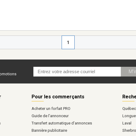
1
M'i
promotions
r
Pour les commerçants
Reche
Acheter un forfait PRO
Québe
Guide de l’annonceur
Longueu
s
Transfert automatique d’annonces
Laval
Bannière publicitaire
Sherbr