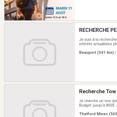
RECHERCHE PE
Je suis à la recherch
intérêts actualitées 
de Québec pour fixer 
Beauport (541 km) |
Recherche Tow D
Je cherche un tow dol
Budget: jusqu'à 800$.
Merci de me contacter
Thetford Mines (565