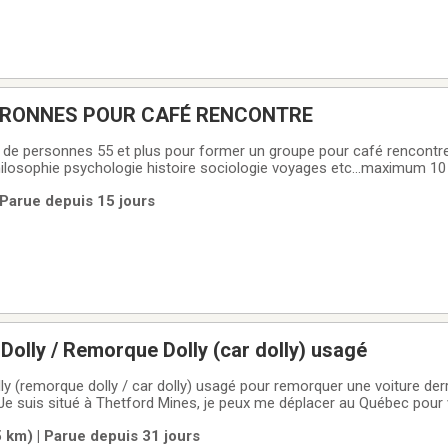
RONNES POUR CAFÉ RENCONTRE
e de personnes 55 et plus pour former un groupe pour café rencontre
philosophie psychologie histoire sociologie voyages etc...maximum 10
une rencontre j'attendrai un minimum de personnes je ne prends pa
 Parue depuis 15 jours
avec une seule personne par
olly / Remorque Dolly (car dolly) usagé
ly (remorque dolly / car dolly) usagé pour remorquer une voiture der
 Je suis situé à Thetford Mines, je peux me déplacer au Québec pour 
 si vous avez un à vendre!
 km) | Parue depuis 31 jours