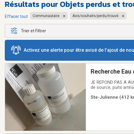
Résultats pour
Objets perdus et tro
Communautaire
Avis/souhaits/perdu/trouvé
Effacer tout
Trier et Filtrer
Activez une alerte pour être avisé de l’ajout de n
Recherche Eau d
JE REPOND PAS A AUC
de source, puits artés
peux aider à payer l'an
Ste-Julienne (412 k
remplir un conteneur 