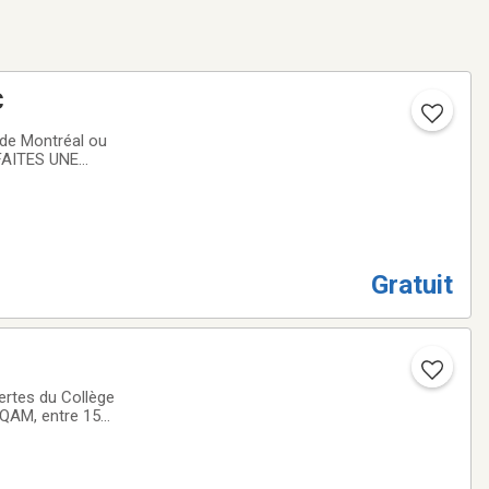
C
 de Montréal ou
.FAITES UNE
Gratuit
ertes du Collège
-UQAM, entre 15
s à vos questions