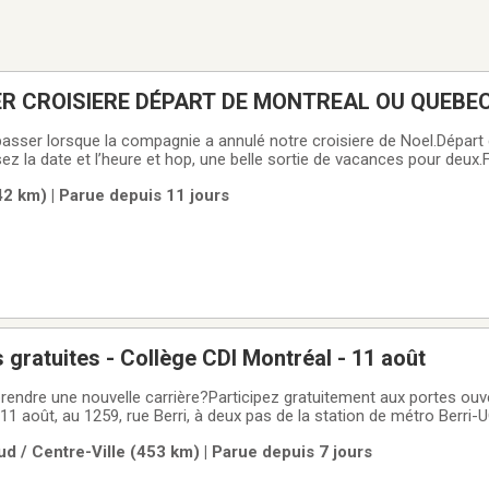
ER CROISIERE DÉPART DE MONTREAL OU QUEBE
-passer lorsque la compagnie a annulé notre croisiere de Noel.Départ
z la date et l’heure et hop, une belle sortie de vacances pour deux
Valeur de 115 $
42 km) | Parue depuis 11 jours
 gratuites - Collège CDI Montréal - 11 août
endre une nouvelle carrière?Participez gratuitement aux portes ouv
11 août, au 1259, rue Berri, à deux pas de la station de métro Berri
 Visitez le campus, rencontrez notre équipe et obtenez les réponse
d / Centre-Ville (453 km) | Parue depuis 7 jours
nviviale.✔