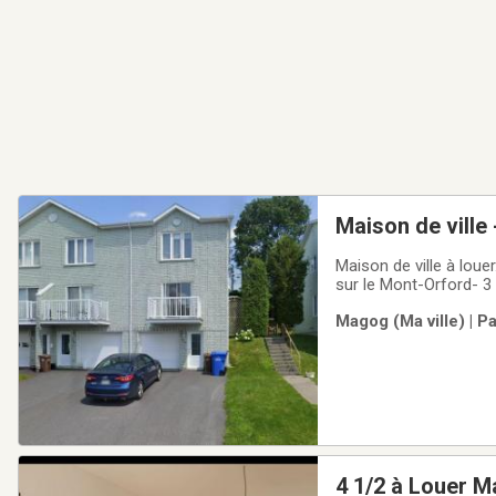
Maison de ville 
Maison de ville à louer. Charmante maison - copropriété à louer - Magog dans un quartier recherché 
sur le Mont-Orford- 3
douche en céramique -
Magog (Ma ville) | P
cuisine (céramique)- 
4 1/2 à Louer 