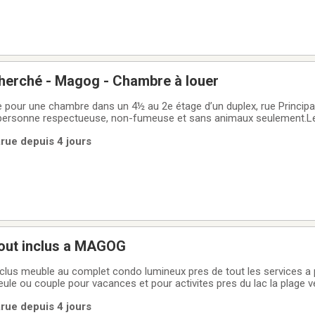
cherché - Magog - Chambre à louer
 pour une chambre dans un 4½ au 2e étage d’un duplex, rue Principa
: personne respectueuse, non-fumeuse et sans animaux seulement.L
ré, avec Internet inclus et laveuse-sécheuse disponible. Pas de bail
arue depuis 4 jours
 plus d’infos ou
out inclus a MAGOG
complet condo lumineux pres de tout les services a pied pas animaux
randonnee location au mois et long terme pers serieuse et responsable pour info 514
arue depuis 4 jours