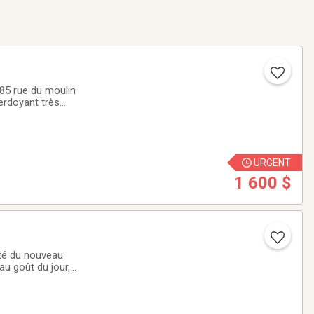
rdoyant très
, restaurants
URGENT
1 600 $
ôté du nouveau
u goût du jour,
mité des commerces