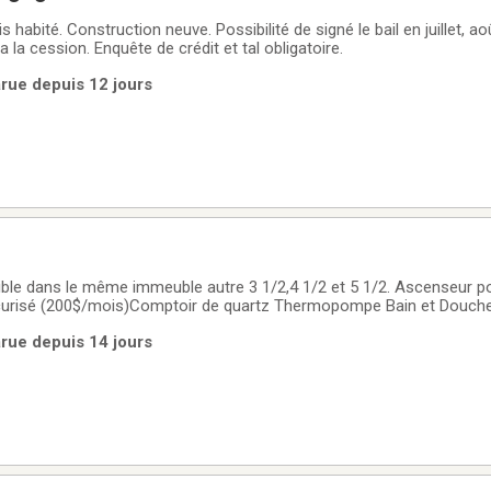
s habité. Construction neuve. Possibilité de signé le bail en juillet, 
la cession. Enquête de crédit et tal obligatoire.
arue depuis 12 jours
le dans le même immeuble autre 3 1/2,4 1/2 et 5 1/2. Ascenseur po
risé (200$/mois)Comptoir de quartz Thermopompe Bain et Douche Borne 
e Grand balcon Chien accepté avec frais Enquête de crédit Non fumeur Disponible
arue depuis 14 jours
6.