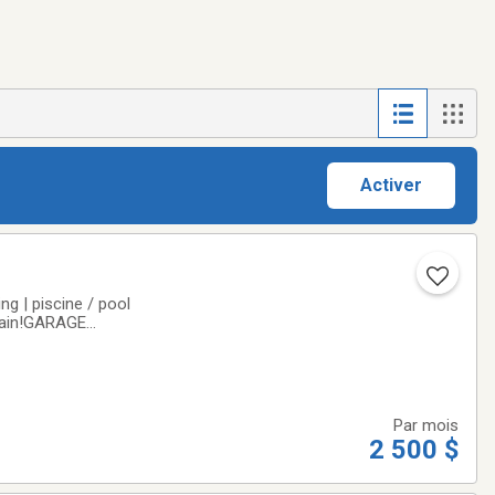
Activer
g | piscine / pool
 bain!GARAGE
er sous le prix du
Par mois
2 500 $