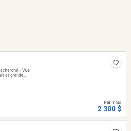
ain et grande
plancher epoxy)-
Par mois
2 300 $