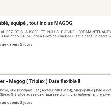
blé, équipé , tout inclus MAGOG
-CHAUSSÉE- TT INCLUS- PISCINE LIBRE MAINTENANT385 rue du moulin
1AnCondo CALME ,niveau Rez-de-chaussée, situé dans un cadre ve
out commerces, Banque, Pharmacie, dépanneur, carburant, végétarien
arue depuis 2 jours
 Marais aux cerises, piste cyclable,
Beau 3 1/2 à louer - Magog ( Triplex ) Date flexible !!
rénové, Rue Principale Est (secteur futur Maxi), MagogSitué juste à c
Beau 3 ½ situé au rez‑de‑chaussée d’un triplex entièrement rénové a
 Est, à côté du futur Maxi.Espace de rangement privé inclus.À proxi
arue depuis 2 jours
 de