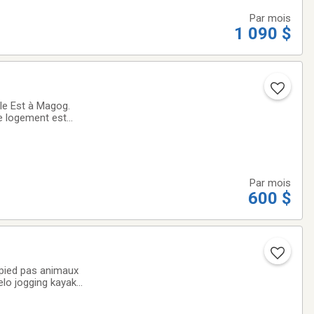
Par mois
1 090 $
le Est à Magog.
e logement est
, fonctionnement
Par mois
600 $
8678389