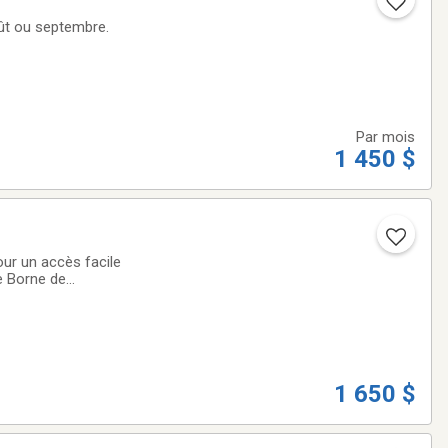
août ou septembre.
Par mois
1 450 $
ur un accès facile
de
1 650 $