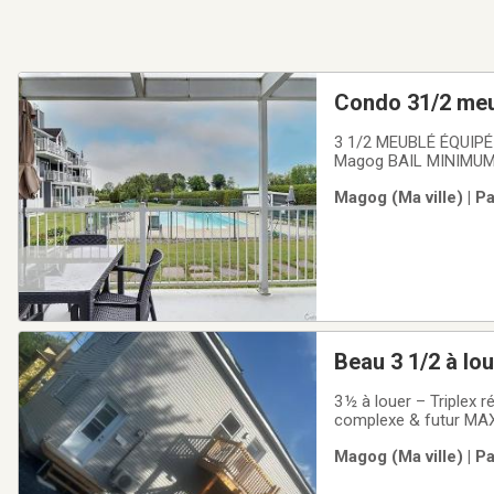
Condo 31/2 meu
3 1/2 MEUBLÉ ÉQUIPÉ AU REZ-DE
Magog BAIL MINIMUM 
agréable, proche de t
Magog (Ma ville) | P
etc.Lac Memphrémagog,
3 ½ à louer – Triplex 
complexe & futur MAXI
sur la Rue Principale
Magog (Ma ville) | P
essentiels, de l’école,