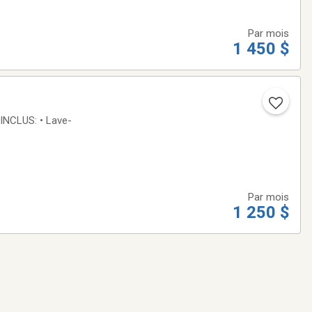
Par mois
1 450 $
S: • Lave-
Par mois
1 250 $