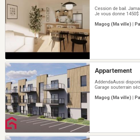
Cession de bail. Jamai
Je vous donne 1450$ a 
Magog (Ma ville) | P
Appartement
AddendaAussi disponib
Garage souterrain sécu
recharge véhicule électriqu
Magog (Ma ville) | P
à partir du 1er juin 202