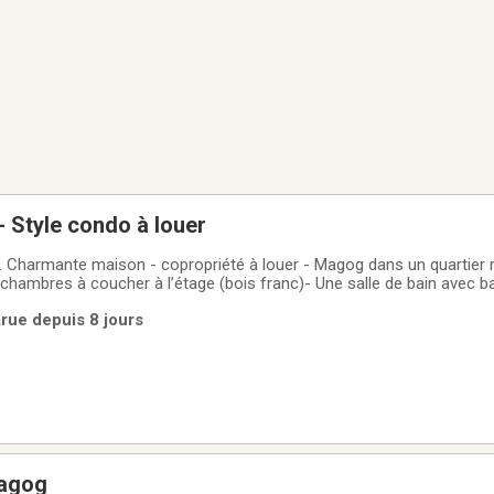
- Style condo à louer
- Vue
 chambres à coucher à l’étage (bois franc)- Une salle de bain avec b
 Salle d’eau avec toilette au premier niveau. (Céramique)- Garage (
arue depuis 8 jours
salon (bois
Magog