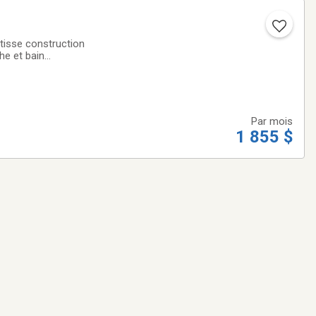
âtisse construction
he et bain
n a l’intérieur
Par mois
1 855 $