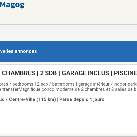
à Magog
ouvelles annonces
2 CHAMBRES | 2 SDB | GARAGE INCLUS | PISCINE
es / bedrooms | 2 sdb / bathrooms | garage intérieur / indoor parkin
ase transferMagnifique condo moderne de 2 chambres et 2 salles de
rne électrique EV) – VALEUR D’ENVIRON 200 $/MOISProfitez d’un loy
d / Centre-Ville (115 km) | Parue depuis 4 jours
fert de bail.La