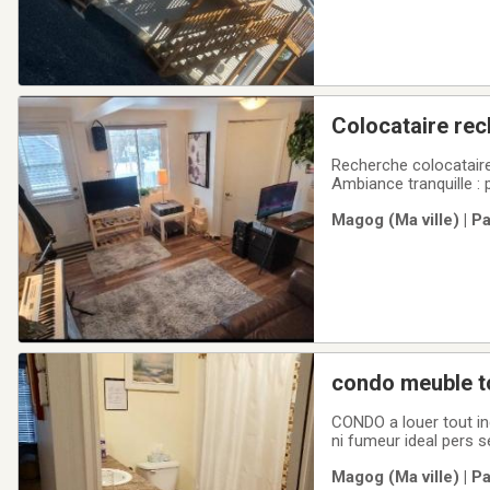
Colocataire re
Recherche colocataire
Ambiance tranquille 
meublé, chauffé/éclai
Magog (Ma ville) | P
simple et flexible.Pour
condo meuble t
CONDO a louer tout inclus meuble au 
ni fumeur ideal pers seule ou couple pour vacances et pour activites pres du lac la plage velo jogging kayak
Magog (Ma ville) | P