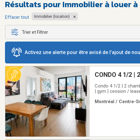
Résultats pour
Immobilier à louer 
Immobilier (location)
Effacer tout
Trier et Filtrer
Activez une alerte pour être avisé de l’ajout de n
CONDO 4 1/2 | 
Condo 4 1/2 | 2 chambr
| gym | cession / le
INTÉRIEUR INCLUS (Bo
Montréal / Centre-Su
marché grâce au trans