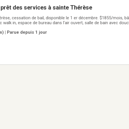
prêt des services à sainte Thérèse
érèse, cessation de bail, disponible le 1 er décembre. $1855/mois, b
walk in, espace de bureau dans l’air ouvert, salle de bain avec douc
e, un locker au sous sol, un stationnement exterieur et possibilité d’u
) | Parue depuis 1 jour