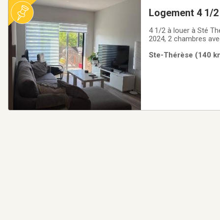
Logement 4 1/2 
4 1/2 à louer à Sté Th
2024, 2 chambres avec 
séparés, salle de lavag
Ste-Thérèse (140 km
(frais de $150 mois).