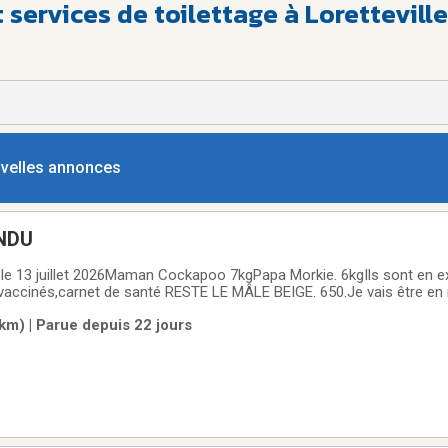
services de toilettage à Loretteville
ouvelles annonces
OO VENDU
illet 2026Maman Cockapoo 7kgPapa Morkie. 6kgIls sont en excellente santé Ils
vaccinés,carnet de santé RESTE LE MÂLE BEIGE. 650.Je vais être en
km) | Parue depuis 22 jours