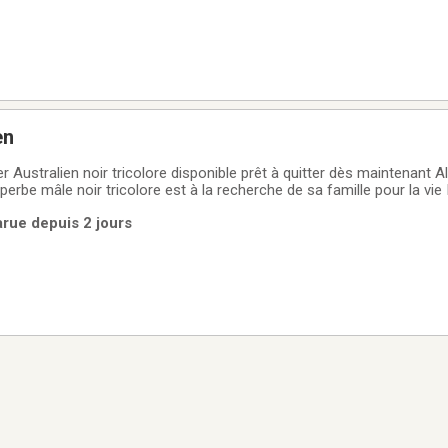
en
 Australien noir tricolore disponible prêt à quitter dès maintenant Al
rbe mâle noir tricolore est à la recherche de sa famille pour la vie
ns d expérience , il provient de lignées de conformation soigneusem
Parue depuis 2 jours