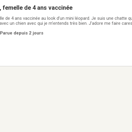
, femelle de 4 ans vaccinée
e 4 ans vaccinée au look d’un mini léopard. Je suis une chatte qui aime la stabili
s avec un chien avec qui je m’entends très bien. J’adore me faire cares
avec ma cage, ma litière et mon coussin. Cause de la vente : Mon hum
 Parue depuis 2 jours
rop