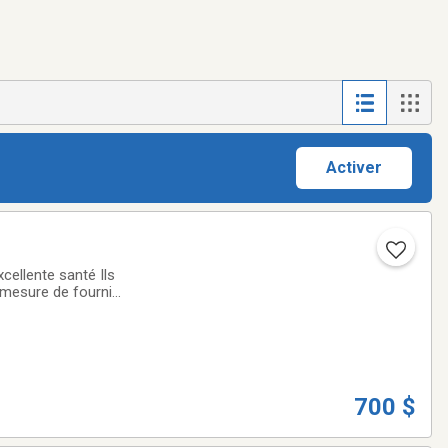
Activer
 mesure de fournir
de nouvelles photos régulièrement NB. Les 3 dernières photos,sont la maman. Et le papa ,et papa toiletter ’
700 $