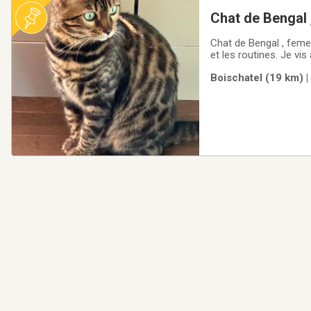
Chat de Bengal 
Chat de Bengal , femelle d
et les routines. Je vi
enfants. Je partirai 
Boischatel (19 km) |
maintenant voyager t