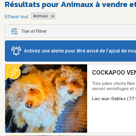
Résultats pour
Animaux à vendre et 
Animaux
Effacer tout
Trier et Filtrer
Activez une alerte pour être avisé de l’ajout de n
COCKAP
Très jolies chiots Née le 13 ju
seront vermifuges et 
Lac-aux-Sables (77 