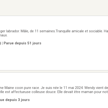
er labrador. Mâle, de 11 semaines.Tranquille amicale et sociable. Ha
maux.
e) | Parue depuis 51 jours
ne Maine coon pure race. Je suis née le 11 mai 2024. Wendy vient de 
elle est affectueuse colleuse douce. Elle devait être maman pour not
vons dû la faire stériliser suite à une infections à utérus. Elle n’a
rue depuis 3 jours
r