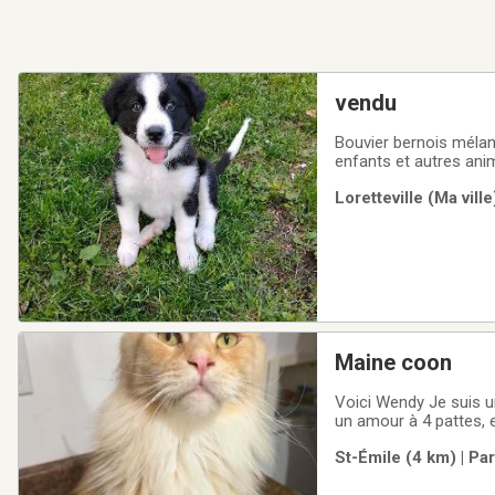
vendu
Bouvier bernois mélang
enfants et autres ani
Loretteville (Ma vill
Maine coon
Voici Wendy Je suis u
un amour à 4 pattes, 
malheureusement nous a
St-Émile (4 km) | Pa
porter. Elle est habitue