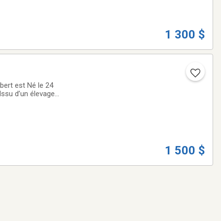
1 300 $
bert est Né le 24
 Issu d’un élevage
ent sélectionnées,
1 500 $