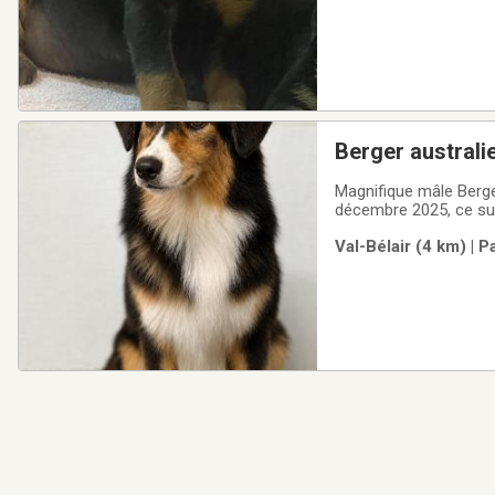
Berger australi
Magnifique mâle Berger
décembre 2025, ce supe
comptant plus de 15 a
Val-Bélair (4 km) | 
reconnues pour leur