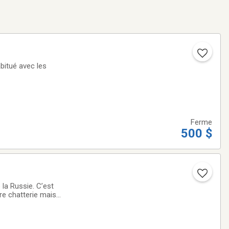
bitué avec les
Ferme
500 $
la Russie. C’est
re chatterie mais
ura jamais eux de