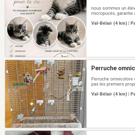
nous sommes un élevag
micropucés, garantie 
Val-Bélair (4 km) | 
Perruche omnico
Perruche omnicolore 
pas les premiers prop
socialiser durent la 
Val-Bélair (4 km) | 
stress du a son manqu