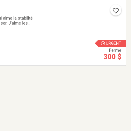
té
ser. J’aime les
aine doit
URGENT
Ferme
300 $