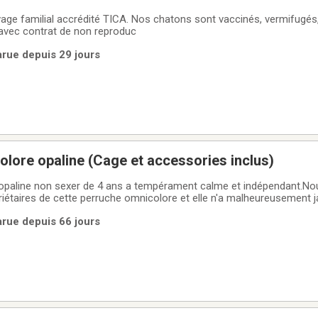
e familial accrédité TICA. Nos chatons sont vaccinés, vermifugés,
avec contrat de non reproduc
Parue depuis 29 jours
lore opaline (Cage et accessories inclus)
opaline non sexer de 4 ans a tempérament calme et indépendant.
riétaires de cette perruche omnicolore et elle n'a malheureusement 
première année de sa vie. Elle est tout de même calme et ne présent 
Parue depuis 66 jours
e de socialisation.