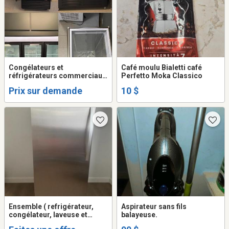
Congélateurs et
Café moulu Bialetti café
réfrigérateurs commerciaux
Perfetto Moka Classico
(Kool-IT et New Air)
Prix sur demande
10 $
Ensemble ( refrigérateur,
Aspirateur sans fils
congélateur, laveuse et
balayeuse.
secheuse, lave vaisselle et