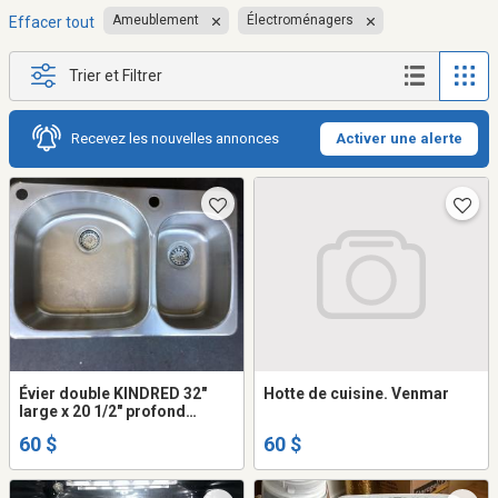
Ameublement
Électroménagers
Effacer tout
Trier et Filtrer
Recevez les nouvelles annonces
Activer une alerte
Évier double KINDRED 32"
Hotte de cuisine. Venmar
large x 20 1/2" profond
Tel:418-842-2121
60 $
60 $