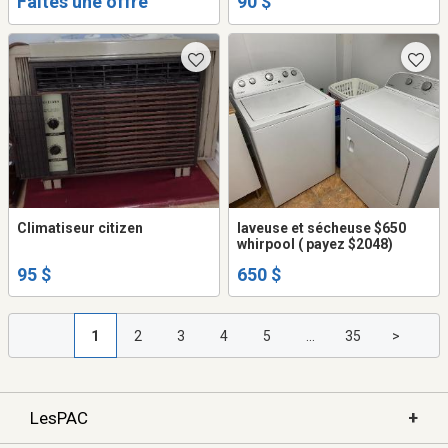
Faites une offre
90 $
poèle)
Climatiseur citizen
laveuse et sécheuse $650
whirpool ( payez $2048)
95 $
650 $
1
2
3
4
5
...
35
>
+
LesPAC