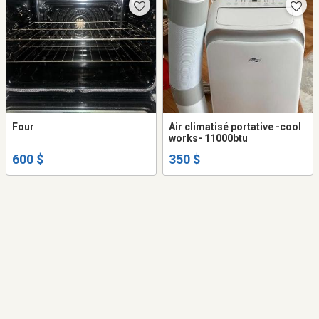
Four
Air climatisé portative -cool
works- 11000btu
600 $
350 $