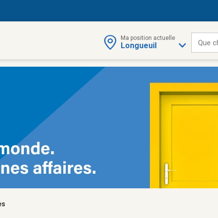
Ma position actuelle
Que c
Longueuil
es