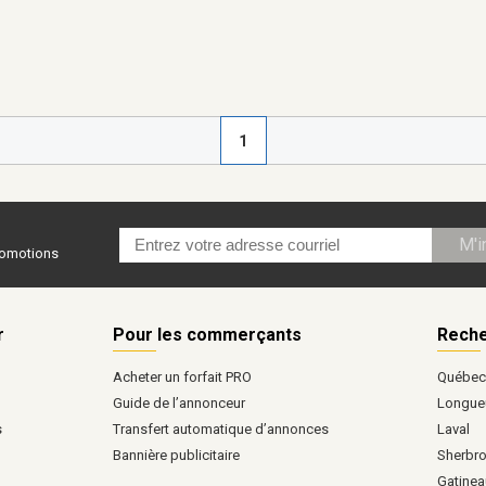
1
M'i
promotions
r
Pour les commerçants
Reche
Acheter un forfait PRO
Québe
Guide de l’annonceur
Longueu
s
Transfert automatique d’annonces
Laval
Bannière publicitaire
Sherbr
Gatinea