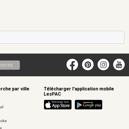
nscrire
rche par ville
Télécharger l'application mobile
LesPAC
c
il
ooke
u