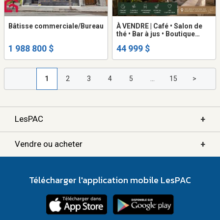
Bâtisse commerciale/Bureau
À VENDRE | Café • Salon de
thé • Bar à jus • Boutique
bien-être | Commerce clé en
1 988 800 $
44 999 $
main à Montréal
1
2
3
4
5
...
15
>
+
LesPAC
+
Vendre ou acheter
Télécharger l'application mobile LesPAC