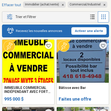
Immobilier (achat/vente)
Commercial/Industriel
Effacer tout
Trier et Filtrer
Recevez les nouvelles annonces
Activer une alerte
IMMEUBLE COMMERCIAL
Bâtisse avec Bar
INDÉPENDANT AVEC FORT
POTENTIEL DE
995 000 $
Faites une offre
REDÉVELOPPEMENT