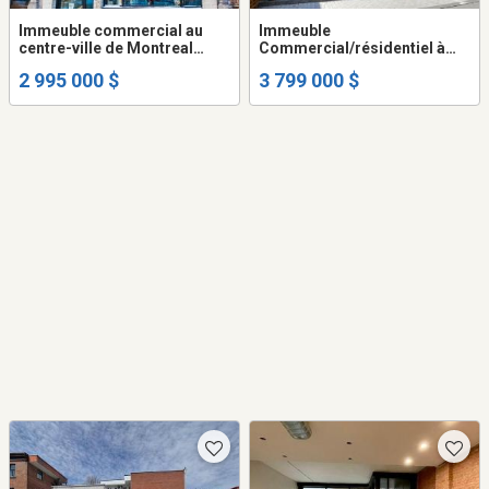
Immeuble commercial au
Immeuble
centre-ville de Montreal
Commercial/résidentiel à
Golden Square Mile
revenu - 3747-3753 rue
2 995 000 $
3 799 000 $
greystone building
Ontario Est, Montréal