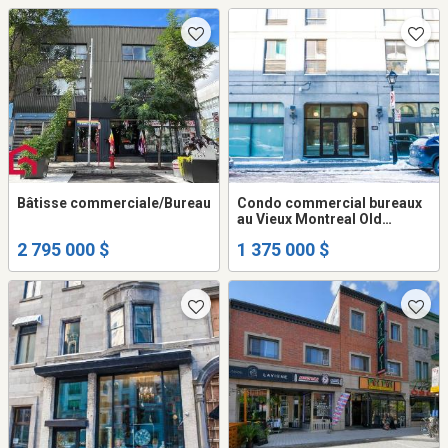
Bâtisse commerciale/Bureau
Condo commercial bureaux
au Vieux Montreal Old
Montreal Office Condo for
2 795 000 $
1 375 000 $
sale