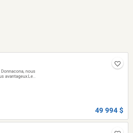
rd Donnacona, nous
lus avantageux.Le
ord Donnacona à
49 994 $