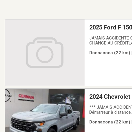
2025 Ford F 15
JAMAIS ACCIDENTÉ CA
CHANCE AU CRÉDITLe F
Donnacona à Donnacon
Donnacona (22 km) |
transmission automatiq
2024 Chevrolet
*** JAMAIS ACCIDENTÉ 
Démarreur à distance,
sont inspectés par nos
Donnacona (22 km) |
service. Notre départ