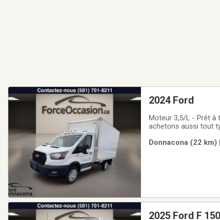
2024 Ford
Moteur 3,5/L - Prêt à
achetons aussi tout t
Ford Transit Cutaway
Donnacona (22 km) |
Donnacona est un véh
2025 Ford F 15