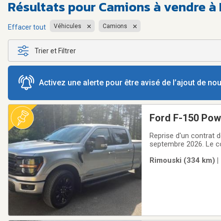
Résultats pour
Camions à vendre à L
Véhicules
Camions
Effacer tout
Trier et Filtrer
Activez une alerte pour être avisé de l’ajout de n
Ford F-150 Pow
Reprise d'un contrat de
septembre 2026. Le co
tres bon état, le couvercle 
Rimouski (334 km) |
premier mois de locat