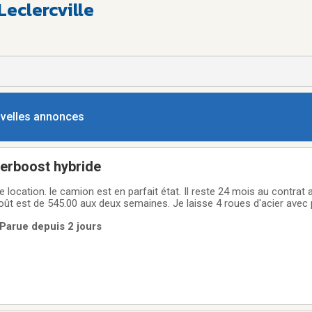
eclercville
ouvelles annonces
erboost hybride
 location. le camion est en parfait état. Il reste 24 mois au contrat a
ût est de 545.00 aux deux semaines. Je laisse 4 roues d'acier avec 
de la boite et des couvre sieges avant de tres bonne qualité. Je vous paie aussi le
 Parue depuis 2 jours
ion.