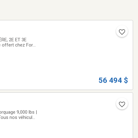
RE, 2E ET 3E
 offert chez Ford
ns plomb,
56 494 $
rquage 9,000 lbs |
Tous nos véhicules
t le meilleur