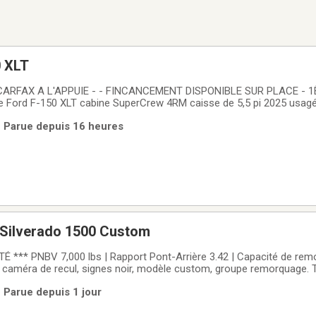
0 XLT
RFAX A L'APPUIE - - FINCANCEMENT DISPONIBLE SUR PLACE - 1È
ord F-150 XLT cabine SuperCrew 4RM caisse de 5,5 pi 2025 usagé
a présente une configuration recherchée avec moteur 2,7 litres sa
 Parue depuis 16 heures
ue, carrosserie noire et habitacle noir.
 Silverado 1500 Custom
*** PNBV 7,000 lbs | Rapport Pont-Arrière 3.42 | Capacité de remo
 caméra de recul, signes noir, modèle custom, groupe remorquage. 
 Techniciens. Vous trouverez chez Germain Nissan, le meilleur prix e
 Parue depuis 1 jour
ement du