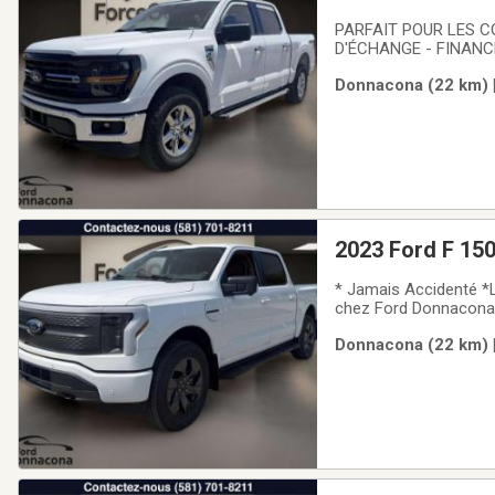
PARFAIT POUR LES C
D'ÉCHANGE - FINANC
SuperCrew 4x4 Boîte 
Donnacona (22 km) |
est un camion usagé bl
2023 Ford F 150
* Jamais Accidenté *
chez Ford Donnacona 
4RM et conduite silenci
Donnacona (22 km) |
transmission automa