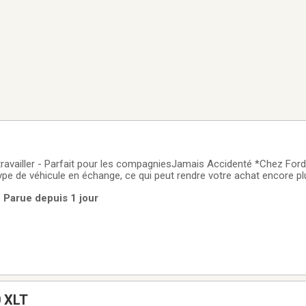
 travailler - Parfait pour les compagniesJamais Accidenté *Chez Fo
ype de véhicule en échange, ce qui peut rendre votre achat encore p
 T-250 PA 138/po PNBV de 9/070/lb RARS 2024 usagé offert chez F
 Parue depuis 1 jour
icule commercial
0 XLT