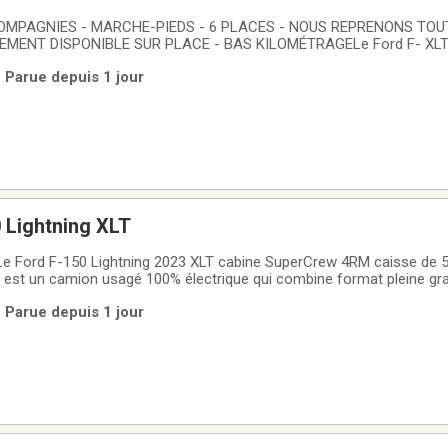
OMPAGNIES - MARCHE-PIEDS - 6 PLACES - NOUS REPRENONS TOU
EMENT DISPONIBLE SUR PLACE - BAS KILOMÉTRAGELe Ford F- XLT
de 5,5 pi - MARCHE-PIEDS - 6 PLACES - 3,5L ECOBOOST proposé p
 Parue depuis 1 jour
anc à 4 portes, avec habitacle noir, moteur 3,5 litres sans
 Lightning XLT
Le Ford F-150 Lightning 2023 XLT cabine SuperCrew 4RM caisse de 5
est un camion usagé 100% électrique qui combine format pleine gr
euse. Fini blanc avec intérieur gris, il affiche 57 923 km, quatre port
 Parue depuis 1 jour
tique.CARACTÉRISTIQUES DU