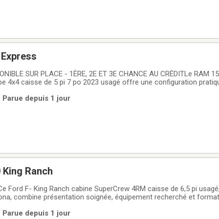
 Express
NIBLE SUR PLACE - 1ÈRE, 2E ET 3E CHANCE AU CRÉDITLe RAM 150
e 4x4 caisse de 5 pi 7 po 2023 usagé offre une configuration pratique
cements de tous les jours. Avec son moteur V6 de 3,6 L, sa transm
 Parue depuis 1 jour
ses, son rouage 4x4 et seulement 21 978
0 King Ranch
e Ford F- King Ranch cabine SuperCrew 4RM caisse de 6,5 pi usagé,
a, combine présentation soignée, équipement recherché et format 
s loisirs. Avec son moteur 3,5 litres sans plomb, sa transmission a
 Parue depuis 1 jour
serie noire à 4