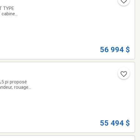
T TYPE
 cabine
ar Ford Donnacona
56 994 $
,5 pi proposé
andeur, rouage
es et une
55 494 $