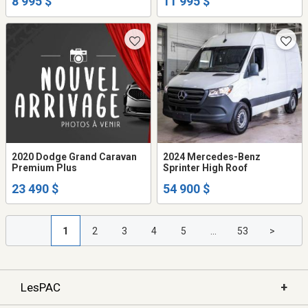
8 995 $
11 995 $
2020 Dodge Grand Caravan
2024 Mercedes-Benz
Premium Plus
Sprinter High Roof
23 490 $
54 900 $
1
2
3
4
5
...
53
>
+
LesPAC