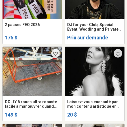
2 passes FEQ 2026
DJ for your Club, Special
Event, Wedding and Private
Parties
175 $
Prix sur demande
DOLLY 6 roues ultra robuste
Laissez-vous enchanté par
facile à manœuvrer quand
mon contenu artistique en
même léger roule bien sûr
ligne (Sophy Rhéaume artiste
149 $
20 $
toute surface aubaine 149$
multi-disciplinaire du milieux
ça paye pas les roues qu'on a
culturelle)
mit dessus un