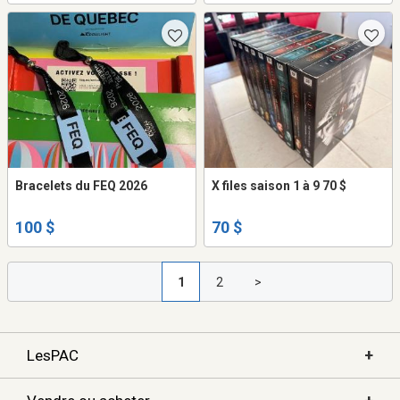
Bracelets du FEQ 2026
X files saison 1 à 9 70 $
100 $
70 $
1
2
>
+
LesPAC