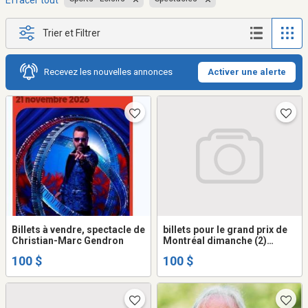
Effacer tout
Trier et Filtrer
Recevez les nouvelles annonces
Activer une alerte
Billets à vendre, spectacle de
billets pour le grand prix de
Christian-Marc Gendron
Montréal dimanche (2)
valeur de 400.00 admission
100 $
100 $
générale