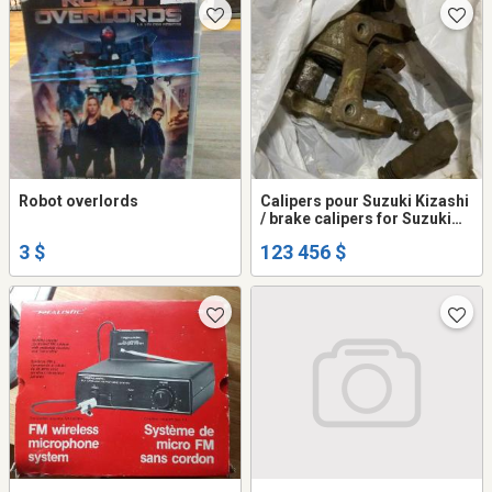
Robot overlords
Calipers pour Suzuki Kizashi
/ brake calipers for Suzuki
kizashi
3 $
123 456 $