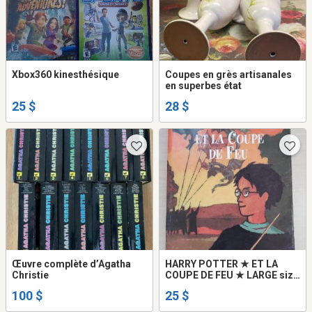
Xbox360 kinesthésique
Coupes en grès artisanales
en superbes état
25 $
28 $
Œuvre complète d’Agatha
HARRY POTTER ★ ET LA
Christie
COUPE DE FEU ★ LARGE size
★ rowling COMME NEUF
100 $
25 $
FORMAT LARGE