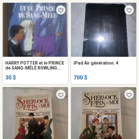
HARRY POTTER et le PRINCE
iPad Air génération. 4
de SANG-MÊLÉ ROWLING
comm Neuf + AUTRE LIVRE
30 $
700 $
de POTTER +