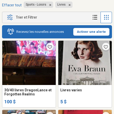
Sports - Loisirs
Livres
Effacer tout
Trier et Filtrer
Recevez les nouvelles annonces
Activer une alerte
30/40 livres DragonLance et
Livres varies
Forgotten Realms
100 $
5 $