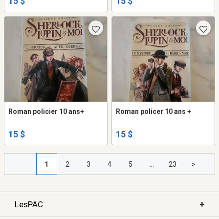
15 $
15 $
Roman policier 10 ans+
Roman policer 10 ans +
15 $
15 $
1
2
3
4
5
...
23
>
+
LesPAC