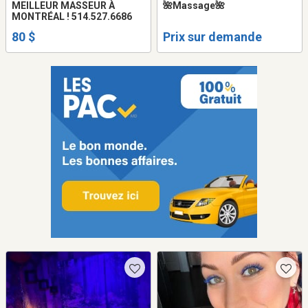
MEILLEUR MASSEUR À
🌺Massage🌺
MONTRÉAL ! 514.527.6686
80 $
Prix sur demande