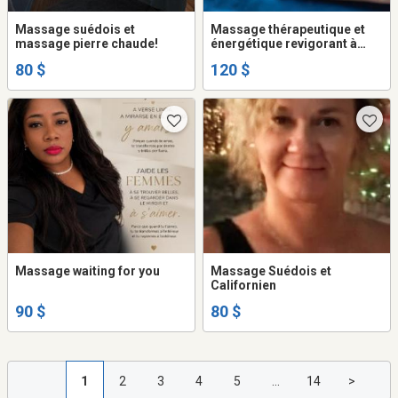
Massage suédois et
Massage thérapeutique et
massage pierre chaude!
énergétique revigorant à
Montréal dans Mercier
80 $
120 $
Massage waiting for you
Massage Suédois et
Californien
90 $
80 $
1
2
3
4
5
...
14
>