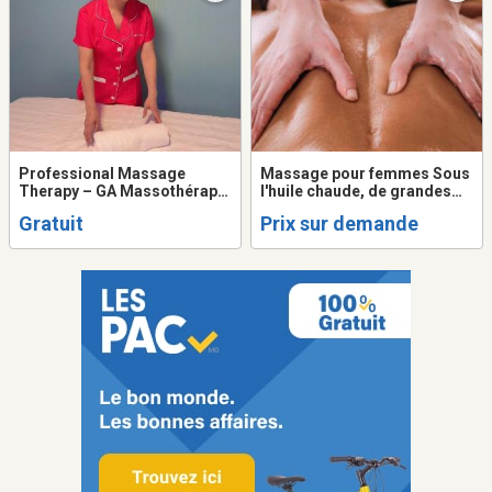
Professional Massage
Massage pour femmes Sous
Therapy – GA Massothérapie
l'huile chaude, de grandes
| Repentigny
mains enveloppantes
Gratuit
Prix sur demande
diffusent une chaleur
profonde et rassurante.
Inspiré du massage
californien e