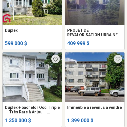
Duplex
PROJET DE
REVALORISATION URBAINE (3
UNITÉS EN RANGÉE) -
599 000 $
409 999 $
Terrebonne
Duplex + bachelor Occ. Triple
Immeuble à revenus à vendre
-- Très Rare à Anjou ! -
Immeuble à revenu Montréal
1 350 000 $
1 399 000 $
à vendre