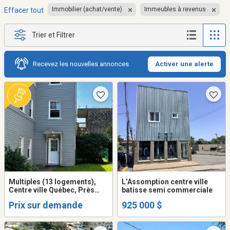
Immobilier (achat/vente)
Immeubles à revenus
Effacer tout
Trier et Filtrer
Recevez les nouvelles annonces
Activer une alerte
Multiples (13 logements),
L’Assomption centre ville
Centre ville Québec, Près
batisse semi commerciale
transport en commun,
Prix sur demande
925 000 $
locaitres excellents,