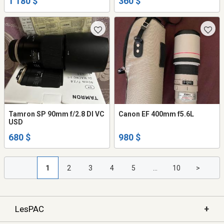
1 180 $
360 $
Tamron SP 90mm f/2.8 DI VC
Canon EF 400mm f5.6L
USD
680 $
980 $
1
2
3
4
5
...
10
>
+
LesPAC