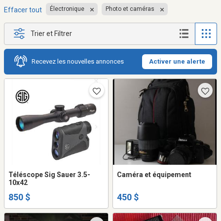
Électronique
Photo et caméras
Effacer tout
Trier et Filtrer
Recevez les nouvelles annonces
Activer une alerte
Téléscope Sig Sauer 3.5-
Caméra et équipement
10x42
850 $
450 $