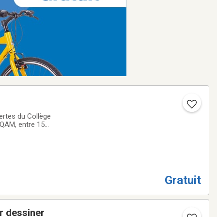
ertes du Collège
-UQAM, entre 15
s à vos questions
Gratuit
r dessiner