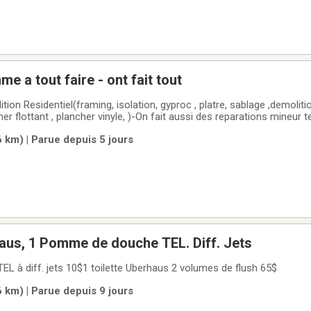
a tout faire - ont fait tout
tion Residentiel(framing, isolation, gyproc , platre, sablage ,demoliti
her flottant , plancher vinyle, )-On fait aussi des reparations mineur te
rte, installation de moulure, l'installation de tringles à rideaux, de tab
6 km) | Parue depuis 5 jours
Haus, 1 Pomme de douche TEL. Diff. Jets
 à diff. jets 10$1 toilette Uberhaus 2 volumes de flush 65$
6 km) | Parue depuis 9 jours