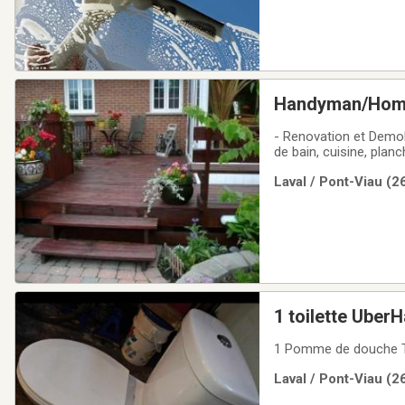
Handyman/Homme 
- Renovation et Demoli
de bain, cuisine, planc
de serrure, robinet, po
Laval / Pont-Viau (2
1 toilette Uber
1 Pomme de douche TEL
Laval / Pont-Viau (2