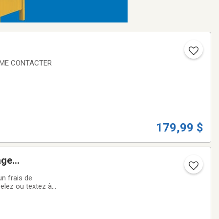
ITEME CONTACTER
179,99 $
age
un frais de
elez ou textez à
 free estimate, no