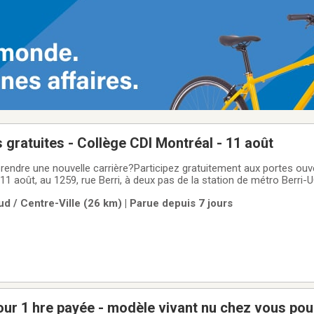
 gratuites - Collège CDI Montréal - 11 août
endre une nouvelle carrière?Participez gratuitement aux portes ouv
11 août, au 1259, rue Berri, à deux pas de la station de métro Berri
 Visitez le campus, rencontrez notre équipe et obtenez les réponse
d / Centre-Ville (26 km) | Parue depuis 7 jours
nviviale.✔
pour 1 hre payée - modèle vivant nu chez vous pou