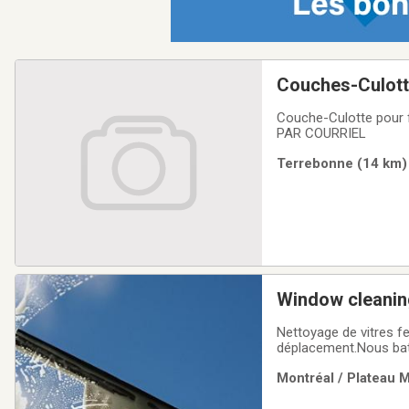
Couches-Culot
Couche-Culotte pour
PAR COURRIEL
Terrebonne (14 km) 
Window cleaning
gouttieres gutt
Nettoyage de vitres fe
déplacement.Nous batt
tout moment : 514-21
Montréal / Plateau M
travel fees.We beat an