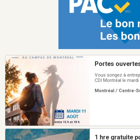
Portes ouvertes
Vous songez à entrepr
CDI Montréal le mardi 
heures et 19 heures.✔
Montréal / Centre-Su
dans une ambiance co
1 hre gratuite 