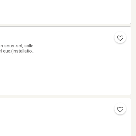
on sous-sol, salle
l que:(installation
leaux, miroir, ferme