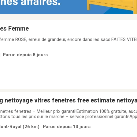
tes Femme
 femme ROSE, erreur de grandeur, encore dans les sacs.FAITES V
| Parue depuis 8 jours
 nettoyage vitres fenetres free estimate nettoy
ers
nêtres fenetres – Meilleur prix garanti!Estimation 100% gratuite, auc
ons tous les prix sur le marché – service professionnel garanti!App
0-9837A partir de 5$ Window cleaning – Best Price Guaranteed!100%
ont-Royal (26 km) | Parue depuis 13 jours
y price on the