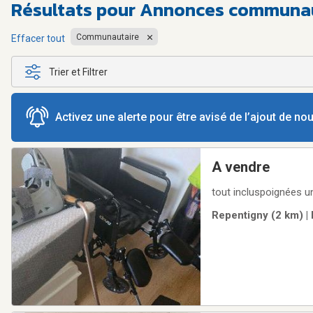
Résultats pour
Annonces communaut
Communautaire
Effacer tout
Trier et Filtrer
Activez une alerte pour être avisé de l’ajout de n
A vendre
tout incluspoignées 
Repentigny (2 km) |