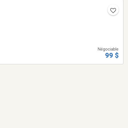
Négociable
99 $