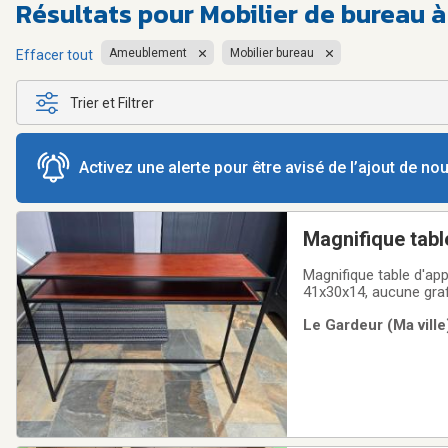
Résultats pour
Mobilier de bureau à
Ameublement
Mobilier bureau
Effacer tout
Trier et Filtrer
Activez une alerte pour être avisé de l’ajout de n
Magnifique tabl
Magnifique table d'app
41x30x14, aucune graf
Le Gardeur (Ma ville