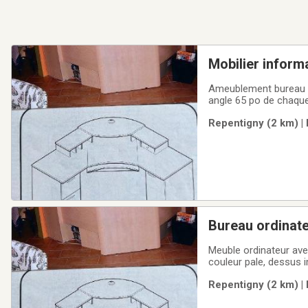
Mobilier inform
Ameublement bureau inf
angle 65 po de chaque 
Negotiable; faut faire 
Repentigny (2 km) |
Bureau ordinate
Meuble ordinateur avec porte de chaque côté tiro
couleur pale, dessus i
Repentigny (2 km) |