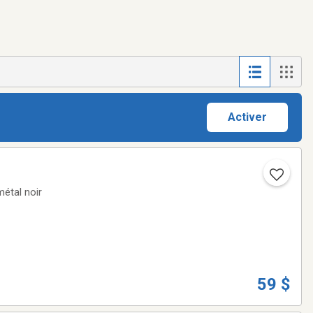
Activer
métal noir
59 $