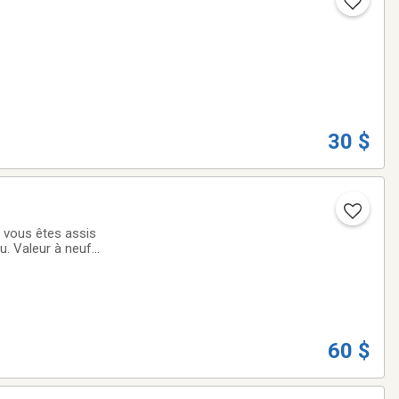
30 $
i vous êtes assis
au. Valeur à neuf
60 $