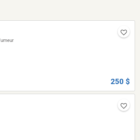
 fumeur
250 $