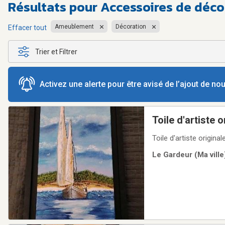
Résultats pour
Accessoires de déco
Ameublement
Décoration
Effacer tout
Trier et Filtrer
Activez une alerte pour être avisé de l’ajout de n
Toile d'artiste o
Toile d'artiste origin
Le Gardeur (Ma ville