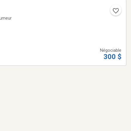
 fumeur
Négociable
300 $