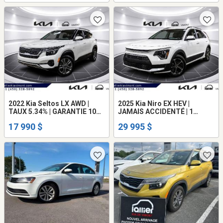
2022 Kia Seltos LX AWD |
2025 Kia Niro EX HEV |
TAUX 5.34% | GARANTIE 10
JAMAIS ACCIDENTÉ | 1
ANS/200 000KM /
PROPRIO | TAUX 5.16%
17 990 $
29 995 $