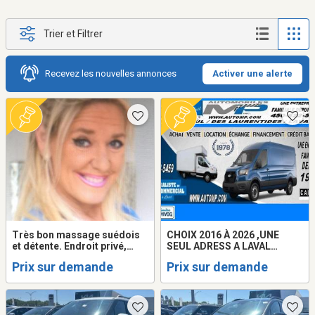
Trier et Filtrer
Recevez les nouvelles annonces
Activer une alerte
Très bon massage suédois
CHOIX 2016 À 2026 ,UNE
et détente. Endroit privé,
SEUL ADRESS A LAVAL
rasage et épilation
AUTOMOBILES M.P INC /
Prix sur demande
Prix sur demande
DEPUIS 1978 / GMC SAVANA /
CHEVROLET EXPRESS /
FORD TRANSIT