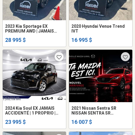
2023 Kia Sportage EX
2020 Hyundai Venue Trend
PREMIUM AWD | JAMAIS
IVT
ACCIDENTÉ | TAUX 3.99% | G
28 995 $
16 995 $
2024 Kia Soul EX JAMAIS
2021 Nissan Sentra SR
ACCIDENTÉ | 1 PROPRIO |
NISSAN SENTRA SR
TAUX 5.15% | GAR
PREMIUM 2021
23 995 $
16 007 $