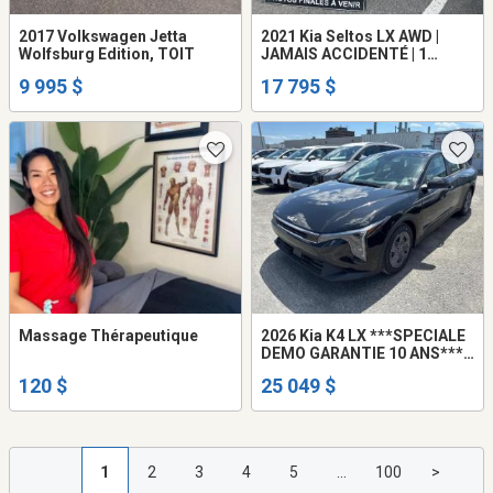
2017 Volkswagen Jetta
2021 Kia Seltos LX AWD |
Wolfsburg Edition, TOIT
JAMAIS ACCIDENTÉ | 1
PROPRIO | TAUX 5.15%
9 995 $
17 795 $
Massage Thérapeutique
2026 Kia K4 LX ***SPECIALE
DEMO GARANTIE 10 ANS*** /
***SPECIA
120 $
25 049 $
1
2
3
4
5
...
100
>