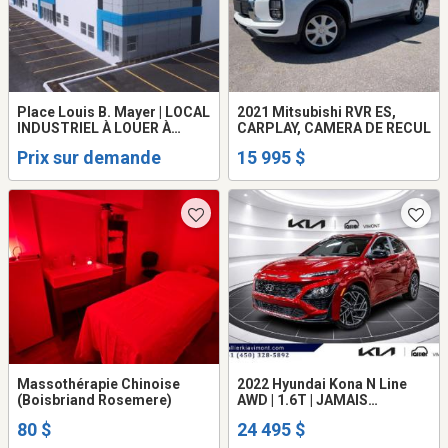
Place Louis B. Mayer | LOCAL
2021 Mitsubishi RVR ES,
INDUSTRIEL À LOUER À
CARPLAY, CAMERA DE RECUL
LAVAL - 22 560 PI 2
Prix sur demande
15 995 $
Massothérapie Chinoise
2022 Hyundai Kona N Line
(Boisbriand Rosemere)
AWD | 1.6T | JAMAIS
ACCIDENTÉ | TOIT | CUIR
80 $
24 495 $